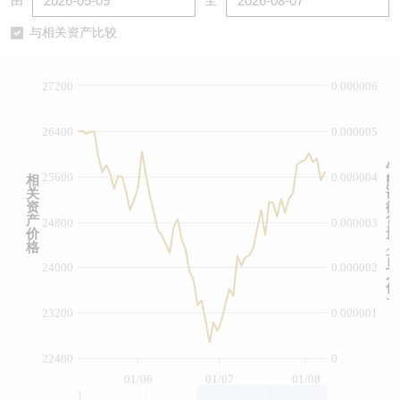
由
至
认股证/牛熊证日志
牛熊证到期结算价查找
中资ETFs溢价比较
与相关资产比较
认股证文件及公告
牛熊证分析仪
AH 股价对照
27200
0.000006
认股证文件及公告 (瑞信)
牛熊证速算机
即市板块表现
26400
0.000005
牛熊证文件及公告
ADR
牛
25600
0.000004
相
熊
关
证
牛熊证文件及公告 (瑞信)
收市竞价变化
资
街
产
货
24800
0.000003
价
量
格
︵
百
24000
0.000002
万
份
︶
23200
0.000001
22400
0
01/06
01/07
01/08