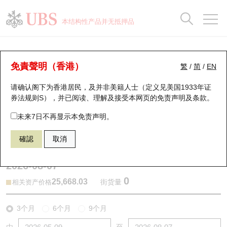
正股数据及市场统计
认股证分析仪
牛熊证分析仪
轮证市场统计
港股通资金流
瑞银轮证教室
认股证
牛熊证
本结构性产品并无抵押品
认股证搜寻
表现
图搜牛熊
表现
十大成交
港股通资金流
十大成交
瑞银轮证教室
牛熊证分析仪
瑞银认股证一览
街货统计
街货统计
十大升幅/跌幅
正股分析仪
持股比重
每月轮证大市专题
牛熊全景快搜
免責聲明（香港）
繁
/
简
/
EN
表现
街货统计
比较
请确认阁下为香港居民，及并非美籍人士（定义见美国1933年证
新发行瑞银认股证
比较
牛熊证搜寻
比较
十大认股证成交分布
二十大活跃股份
显示所有持股比重
轮证专栏
券法规则S），并已阅读、理解及接受本网页的
免责声明及条款
。
即将到期认股证
牛熊证街货分布图
十天股证占大市成交
恒指成份股
讲座及教育短片
69445 摩通
熊证
未来7日不再显示本免责声明。
HSI 恒生指数
確認
取消
认股证到期结算价查找
正股牛熊证列表
资金流
国指成份股
认股证投资者教育
2026-08-07
认股证分析仪
新发行瑞银牛熊证
街货统计
科指成份股
牛熊证投资者教育
0
25,668.03
街货量
相关资产价格
认股证速算机
已收回牛熊证剩余价值
三十大平均引伸波幅
相关资产沽空
认股证牛熊证常问问题
3个月
6个月
9个月
引伸波幅比较图
即将到期牛熊证
业绩及经济日历