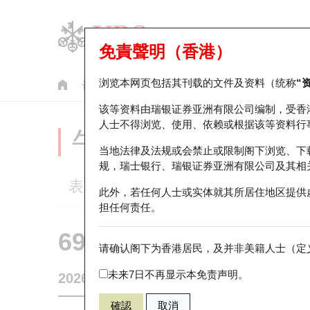
免責聲明（香港）
浏览本网页包括其刊载的文件及资料（统称
“
认股证
牛熊证
美股指数产品
轮证市场统计
该等资料由瑞银证券亚洲有限公司编制，受香
人士不得浏览、使用、依赖或根据该等资料行
牛熊证分析仪
当地法律及法规或会禁止或限制阁下浏览、下
规，瑞士银行、瑞银证券亚洲有限公司及其相
表现
街货统计
比较
此外，若任何人士或实体就其所居住地区提供
担任何责任。
69341 瑞银
熊证
请确认阁下为香港居民，及并非美籍人士（定义
HSI 恒生指
未来7日不再显示本免责声明。
2026-08-07
相关资产价格
25,668.03
街货量
確認
取消