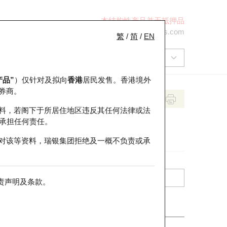
本结构性产品并无抵押品
+852 2971 6668
ol-hkwarrants@ubs.com
繁
/
简
/
EN
产品”
）仅针对及拟向
香港
居民发售。香港境外
券商。
料，若阁下于所居住地区违反其任何法律或法
承担任何责任。
对该等资料，瑞银集团拒绝及一概不负责或承
责声明及条款
。