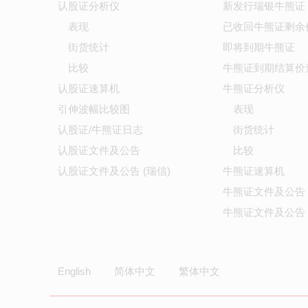
认股证分析仪
新发行瑞银牛熊证
表现
已收回牛熊证剩余
街货统计
即将到期牛熊证
比较
牛熊证到期结算价
认股证速算机
牛熊证分析仪
引伸波幅比较图
表现
认股证/牛熊证日志
街货统计
认股证文件及公告
比较
认股证文件及公告 (瑞信)
牛熊证速算机
牛熊证文件及公告
牛熊证文件及公告 
English
简体中文
繁体中文