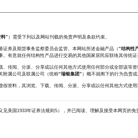
资料”
）需受下列以及网站刊载的免责声明及条款约束。
正股数据及市场统计
瑞银轮证教室
港证券及期货事务监察委员会监管。本网站所述金融产品（
“结构性
事。有意就任何结构性产品进行交易的其他国家居民应联络其传统证
载、传阅、分派、分享或以任何其他方式使用任何部分或全部该等资
关附属公司及联属公司（统称
“瑞银集团”
）概不就阁下的行为负责或
虚假资料，其浏览、下载、传阅、分派、分享或以任何其他方式使用
见美国1933年证券法规则S），并已阅读、理解及接受本网页的
数
免
0