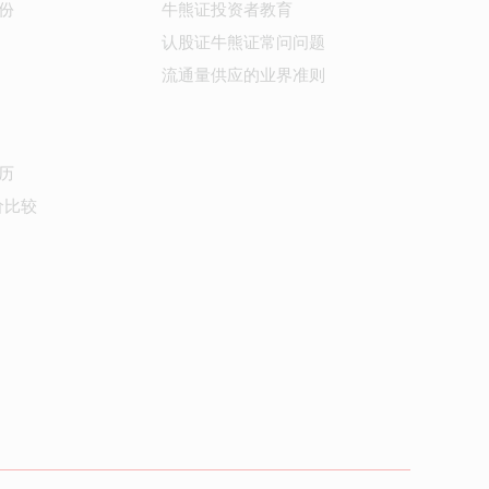
份
牛熊证投资者教育
认股证牛熊证常问问题
流通量供应的业界准则
历
价比较