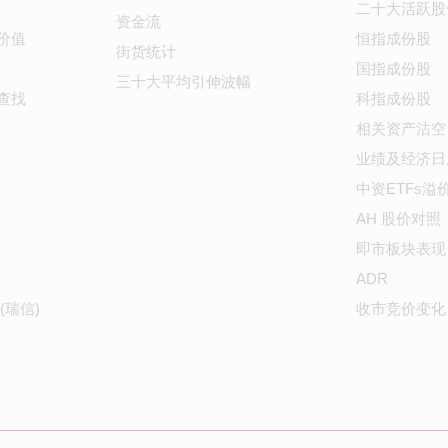
二十大活跃股
资金流
价值
恒指成份股
街货统计
国指成份股
三十大平均引伸波幅
查找
科指成份股
相关资产沽空
业绩及经济日
中资ETFs溢
AH 股价对照
即市板块表现
ADR
(瑞信)
收市竞价变化