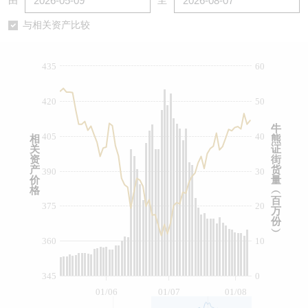
由
至
认股证/牛熊证日志
牛熊证到期结算价查找
中资ETFs溢价比较
与相关资产比较
认股证文件及公告
牛熊证分析仪
AH 股价对照
435
60
认股证文件及公告 (瑞信)
牛熊证速算机
即市板块表现
420
50
牛熊证文件及公告
ADR
牛
405
40
相
熊
关
证
牛熊证文件及公告 (瑞信)
收市竞价变化
资
街
产
货
390
30
价
量
格
︵
百
375
20
万
份
︶
360
10
345
0
01/06
01/07
01/08