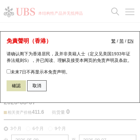
正股数据及市场统计
认股证分析仪
牛熊证分析仪
轮证市场统计
港股通资金流
瑞银轮证教室
认股证
牛熊证
本结构性产品并无抵押品
认股证搜寻
表现
图搜牛熊
表现
十大成交
港股通资金流
十大成交
瑞银轮证教室
牛熊证分析仪
瑞银认股证一览
街货统计
街货统计
十大升幅/跌幅
正股分析仪
持股比重
每月轮证大市专题
牛熊全景快搜
免責聲明（香港）
繁
/
简
/
EN
表现
街货统计
比较
请确认阁下为香港居民，及并非美籍人士（定义见美国1933年证
新发行瑞银认股证
比较
牛熊证搜寻
比较
十大认股证成交分布
二十大活跃股份
显示所有持股比重
轮证专栏
券法规则S），并已阅读、理解及接受本网页的
免责声明及条款
。
即将到期认股证
牛熊证街货分布图
十天股证占大市成交
恒指成份股
讲座及教育短片
69265 瑞银
牛证
未来7日不再显示本免责声明。
0388 香港交易所
確認
取消
认股证到期结算价查找
正股牛熊证列表
资金流
国指成份股
认股证投资者教育
2026-08-07
认股证分析仪
新发行瑞银牛熊证
街货统计
科指成份股
牛熊证投资者教育
0
411.6
街货量
相关资产价格
认股证速算机
已收回牛熊证剩余价值
三十大平均引伸波幅
相关资产沽空
认股证牛熊证常问问题
3个月
6个月
9个月
引伸波幅比较图
即将到期牛熊证
业绩及经济日历