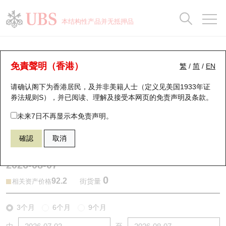
正股数据及市场统计
认股证分析仪
牛熊证分析仪
轮证市场统计
港股通资金流
瑞银轮证教室
认股证
牛熊证
本结构性产品并无抵押品
认股证搜寻
表现
图搜牛熊
表现
十大成交
港股通资金流
十大成交
瑞银轮证教室
牛熊证分析仪
瑞银认股证一览
街货统计
街货统计
十大升幅/跌幅
正股分析仪
持股比重
每月轮证大市专题
牛熊全景快搜
免責聲明（香港）
繁
/
简
/
EN
表现
街货统计
比较
请确认阁下为香港居民，及并非美籍人士（定义见美国1933年证
新发行瑞银认股证
比较
牛熊证搜寻
比较
十大认股证成交分布
二十大活跃股份
显示所有持股比重
轮证专栏
券法规则S），并已阅读、理解及接受本网页的
免责声明及条款
。
即将到期认股证
牛熊证街货分布图
十天股证占大市成交
恒指成份股
讲座及教育短片
68841 瑞银
牛证
未来7日不再显示本免责声明。
3690 美团
確認
取消
认股证到期结算价查找
正股牛熊证列表
资金流
国指成份股
认股证投资者教育
2026-08-07
认股证分析仪
新发行瑞银牛熊证
街货统计
科指成份股
牛熊证投资者教育
0
92.2
街货量
相关资产价格
认股证速算机
已收回牛熊证剩余价值
三十大平均引伸波幅
相关资产沽空
认股证牛熊证常问问题
3个月
6个月
9个月
引伸波幅比较图
即将到期牛熊证
业绩及经济日历