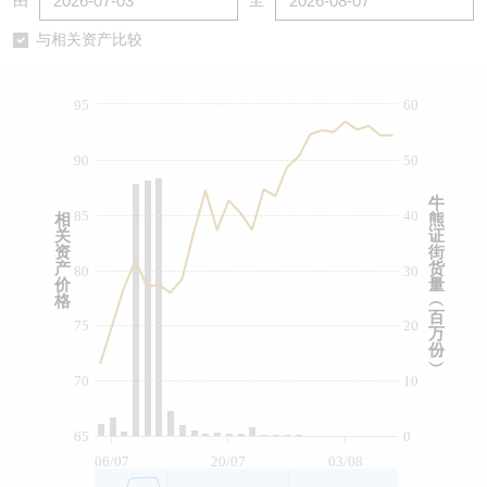
由
至
认股证/牛熊证日志
牛熊证到期结算价查找
中资ETFs溢价比较
与相关资产比较
认股证文件及公告
牛熊证分析仪
AH 股价对照
95
60
认股证文件及公告 (瑞信)
牛熊证速算机
即市板块表现
90
50
牛熊证文件及公告
ADR
牛
85
40
相
熊
关
证
牛熊证文件及公告 (瑞信)
收市竞价变化
资
街
产
货
80
30
价
量
格
︵
百
75
20
万
份
︶
70
10
65
0
06/07
20/07
03/08