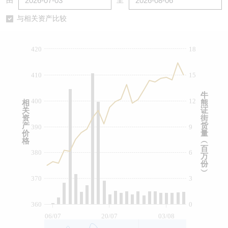
由
至
认股证/牛熊证日志
牛熊证到期结算价查找
中资ETFs溢价比较
与相关资产比较
认股证文件及公告
牛熊证分析仪
AH 股价对照
420
18
认股证文件及公告 (瑞信)
牛熊证速算机
即市板块表现
410
15
牛熊证文件及公告
ADR
牛
400
12
相
熊
关
证
牛熊证文件及公告 (瑞信)
收市竞价变化
资
街
产
货
390
9
价
量
格
︵
百
380
6
万
份
︶
370
3
360
0
06/07
20/07
03/08