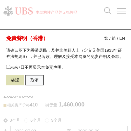
正股数据及市场统计
认股证分析仪
牛熊证分析仪
轮证市场统计
港股通资金流
瑞银轮证教室
认股证
牛熊证
本结构性产品并无抵押品
认股证搜寻
表现
图搜牛熊
表现
十大成交
港股通资金流
十大成交
瑞银轮证教室
牛熊证分析仪
瑞银认股证一览
街货统计
街货统计
十大升幅/跌幅
正股分析仪
持股比重
每月轮证大市专题
牛熊全景快搜
免責聲明（香港）
繁
/
简
/
EN
表现
街货统计
比较
请确认阁下为香港居民，及并非美籍人士（定义见美国1933年证
新发行瑞银认股证
比较
牛熊证搜寻
比较
十大认股证成交分布
二十大活跃股份
显示所有持股比重
轮证专栏
券法规则S），并已阅读、理解及接受本网页的
免责声明及条款
。
即将到期认股证
牛熊证街货分布图
十天股证占大市成交
恒指成份股
讲座及教育短片
68816 瑞银
牛证
未来7日不再显示本免责声明。
0388 香港交易所
確認
取消
认股证到期结算价查找
正股牛熊证列表
资金流
国指成份股
认股证投资者教育
2026-08-06
认股证分析仪
新发行瑞银牛熊证
街货统计
科指成份股
牛熊证投资者教育
1,460,000
410
街货量
相关资产价格
认股证速算机
已收回牛熊证剩余价值
三十大平均引伸波幅
相关资产沽空
认股证牛熊证常问问题
3个月
6个月
9个月
引伸波幅比较图
即将到期牛熊证
业绩及经济日历