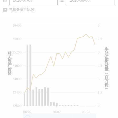
由
至
认股证/牛熊证日志
牛熊证到期结算价查找
中资ETFs溢价比较
与相关资产比较
认股证文件及公告
牛熊证分析仪
AH 股价对照
26400
9
认股证文件及公告 (瑞信)
牛熊证速算机
即市板块表现
25800
7.5
牛熊证文件及公告
ADR
牛
25200
6
相
熊
关
证
牛熊证文件及公告 (瑞信)
收市竞价变化
资
街
产
货
24600
4.5
价
量
格
︵
百
24000
3
万
份
︶
23400
1.5
22800
0
06/07
20/07
03/08