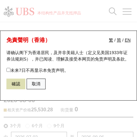
正股数据及市场统计
认股证分析仪
牛熊证分析仪
轮证市场统计
港股通资金流
瑞银轮证教室
认股证
牛熊证
本结构性产品并无抵押品
认股证搜寻
表现
图搜牛熊
表现
十大成交
港股通资金流
十大成交
瑞银轮证教室
牛熊证分析仪
瑞银认股证一览
街货统计
街货统计
十大升幅/跌幅
正股分析仪
持股比重
每月轮证大市专题
牛熊全景快搜
免責聲明（香港）
繁
/
简
/
EN
表现
街货统计
比较
请确认阁下为香港居民，及并非美籍人士（定义见美国1933年证
新发行瑞银认股证
比较
牛熊证搜寻
比较
十大认股证成交分布
二十大活跃股份
显示所有持股比重
轮证专栏
券法规则S），并已阅读、理解及接受本网页的
免责声明及条款
。
即将到期认股证
牛熊证街货分布图
十天股证占大市成交
恒指成份股
讲座及教育短片
68810 瑞银
牛证
未来7日不再显示本免责声明。
HSI 恒生指数
確認
取消
认股证到期结算价查找
正股牛熊证列表
资金流
国指成份股
认股证投资者教育
2026-08-06
认股证分析仪
新发行瑞银牛熊证
街货统计
科指成份股
牛熊证投资者教育
0
25,530.28
街货量
相关资产价格
认股证速算机
已收回牛熊证剩余价值
三十大平均引伸波幅
相关资产沽空
认股证牛熊证常问问题
3个月
6个月
9个月
引伸波幅比较图
即将到期牛熊证
业绩及经济日历