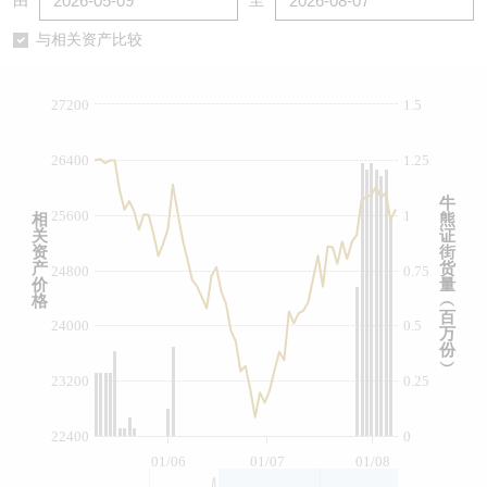
由
至
认股证/牛熊证日志
牛熊证到期结算价查找
中资ETFs溢价比较
与相关资产比较
认股证文件及公告
牛熊证分析仪
AH 股价对照
27200
1.5
认股证文件及公告 (瑞信)
牛熊证速算机
即市板块表现
26400
1.25
牛熊证文件及公告
ADR
牛
25600
1
相
熊
关
证
牛熊证文件及公告 (瑞信)
收市竞价变化
资
街
产
货
24800
0.75
价
量
格
︵
百
24000
0.5
万
份
︶
23200
0.25
22400
0
01/06
01/07
01/08