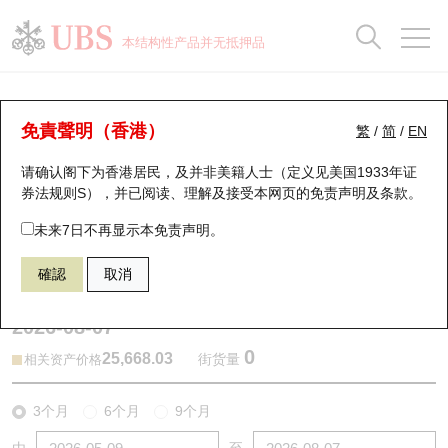
正股数据及市场统计
认股证分析仪
牛熊证分析仪
轮证市场统计
港股通资金流
瑞银轮证教室
认股证
牛熊证
本结构性产品并无抵押品
认股证搜寻
表现
图搜牛熊
表现
十大成交
港股通资金流
十大成交
瑞银轮证教室
牛熊证分析仪
瑞银认股证一览
街货统计
街货统计
十大升幅/跌幅
正股分析仪
持股比重
每月轮证大市专题
牛熊全景快搜
免責聲明（香港）
繁
/
简
/
EN
表现
街货统计
比较
请确认阁下为香港居民，及并非美籍人士（定义见美国1933年证
新发行瑞银认股证
比较
牛熊证搜寻
比较
十大认股证成交分布
二十大活跃股份
显示所有持股比重
轮证专栏
券法规则S），并已阅读、理解及接受本网页的
免责声明及条款
。
即将到期认股证
牛熊证街货分布图
十天股证占大市成交
恒指成份股
讲座及教育短片
68686 瑞银
熊证
未来7日不再显示本免责声明。
HSI 恒生指数
確認
取消
认股证到期结算价查找
正股牛熊证列表
资金流
国指成份股
认股证投资者教育
2026-08-07
认股证分析仪
新发行瑞银牛熊证
街货统计
科指成份股
牛熊证投资者教育
0
25,668.03
街货量
相关资产价格
认股证速算机
已收回牛熊证剩余价值
三十大平均引伸波幅
相关资产沽空
认股证牛熊证常问问题
3个月
6个月
9个月
引伸波幅比较图
即将到期牛熊证
业绩及经济日历