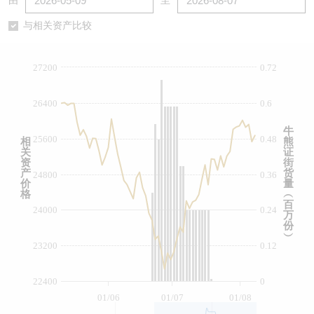
由
至
认股证/牛熊证日志
牛熊证到期结算价查找
中资ETFs溢价比较
与相关资产比较
认股证文件及公告
牛熊证分析仪
AH 股价对照
27200
0.72
认股证文件及公告 (瑞信)
牛熊证速算机
即市板块表现
26400
0.6
牛熊证文件及公告
ADR
牛
25600
0.48
相
熊
关
证
牛熊证文件及公告 (瑞信)
收市竞价变化
资
街
产
货
24800
0.36
价
量
格
︵
百
24000
0.24
万
份
︶
23200
0.12
22400
0
01/06
01/07
01/08