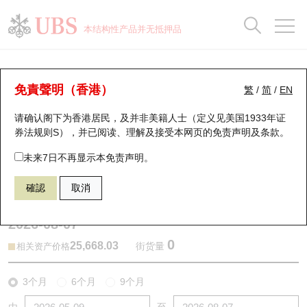
正股数据及市场统计
认股证分析仪
牛熊证分析仪
轮证市场统计
港股通资金流
瑞银轮证教室
认股证
牛熊证
本结构性产品并无抵押品
认股证搜寻
表现
图搜牛熊
表现
十大成交
港股通资金流
十大成交
瑞银轮证教室
牛熊证分析仪
瑞银认股证一览
街货统计
街货统计
十大升幅/跌幅
正股分析仪
持股比重
每月轮证大市专题
牛熊全景快搜
免責聲明（香港）
繁
/
简
/
EN
表现
街货统计
比较
请确认阁下为香港居民，及并非美籍人士（定义见美国1933年证
新发行瑞银认股证
比较
牛熊证搜寻
比较
十大认股证成交分布
二十大活跃股份
显示所有持股比重
轮证专栏
券法规则S），并已阅读、理解及接受本网页的
免责声明及条款
。
即将到期认股证
牛熊证街货分布图
十天股证占大市成交
恒指成份股
讲座及教育短片
68302 瑞银
牛证
未来7日不再显示本免责声明。
HSI 恒生指数
確認
取消
认股证到期结算价查找
正股牛熊证列表
资金流
国指成份股
认股证投资者教育
2026-08-07
认股证分析仪
新发行瑞银牛熊证
街货统计
科指成份股
牛熊证投资者教育
0
25,668.03
街货量
相关资产价格
认股证速算机
已收回牛熊证剩余价值
三十大平均引伸波幅
相关资产沽空
认股证牛熊证常问问题
3个月
6个月
9个月
引伸波幅比较图
即将到期牛熊证
业绩及经济日历