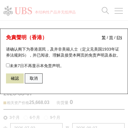
正股数据及市场统计
认股证分析仪
牛熊证分析仪
轮证市场统计
港股通资金流
瑞银轮证教室
认股证
牛熊证
本结构性产品并无抵押品
认股证搜寻
表现
图搜牛熊
表现
十大成交
港股通资金流
十大成交
瑞银轮证教室
牛熊证分析仪
瑞银认股证一览
街货统计
街货统计
十大升幅/跌幅
正股分析仪
持股比重
每月轮证大市专题
牛熊全景快搜
免責聲明（香港）
繁
/
简
/
EN
表现
街货统计
比较
请确认阁下为香港居民，及并非美籍人士（定义见美国1933年证
新发行瑞银认股证
比较
牛熊证搜寻
比较
十大认股证成交分布
二十大活跃股份
显示所有持股比重
轮证专栏
券法规则S），并已阅读、理解及接受本网页的
免责声明及条款
。
即将到期认股证
牛熊证街货分布图
十天股证占大市成交
恒指成份股
讲座及教育短片
68136 瑞银
牛证
未来7日不再显示本免责声明。
HSI 恒生指数
確認
取消
认股证到期结算价查找
正股牛熊证列表
资金流
国指成份股
认股证投资者教育
2026-08-07
认股证分析仪
新发行瑞银牛熊证
街货统计
科指成份股
牛熊证投资者教育
0
25,668.03
街货量
相关资产价格
认股证速算机
已收回牛熊证剩余价值
三十大平均引伸波幅
相关资产沽空
认股证牛熊证常问问题
3个月
6个月
9个月
引伸波幅比较图
即将到期牛熊证
业绩及经济日历