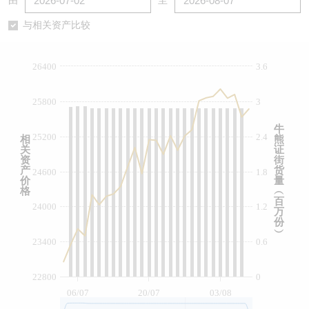
由
至
认股证/牛熊证日志
牛熊证到期结算价查找
中资ETFs溢价比较
与相关资产比较
认股证文件及公告
牛熊证分析仪
AH 股价对照
26400
3.6
认股证文件及公告 (瑞信)
牛熊证速算机
即市板块表现
25800
3
牛熊证文件及公告
ADR
牛
25200
2.4
相
熊
关
证
牛熊证文件及公告 (瑞信)
收市竞价变化
资
街
产
货
24600
1.8
价
量
格
︵
百
24000
1.2
万
份
︶
23400
0.6
22800
0
06/07
20/07
03/08