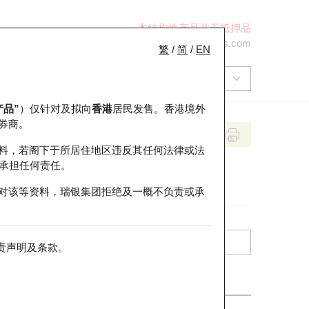
本结构性产品并无抵押品
+852 2971 6668
ol-hkwarrants@ubs.com
繁
/
简
/
EN
产品”
）仅针对及拟向
香港
居民发售。香港境外
券商。
料，若阁下于所居住地区违反其任何法律或法
承担任何责任。
对该等资料，瑞银集团拒绝及一概不负责或承
责声明及条款
。