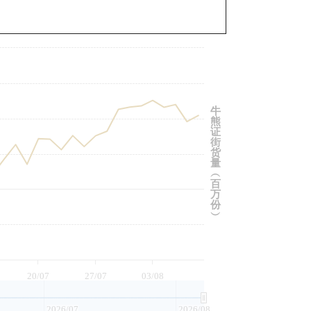
与相关资产比较
牛
熊
证
街
货
量
︵
百
万
份
︶
20/07
27/07
03/08
2026/07
2026/08