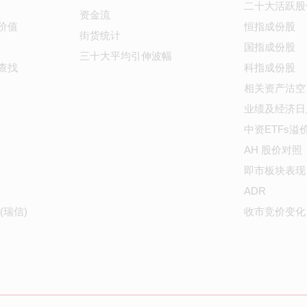
二十大活跃股
资金流
价值
恒指成份股
街货统计
国指成份股
三十大平均引伸波幅
查找
科指成份股
相关资产沽空
业绩及经济日
中资ETFs溢
AH 股价对照
即市板块表现
ADR
(瑞信)
收市竞价变化