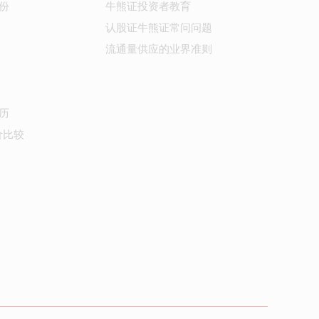
份
牛熊证投资者教育
认股证牛熊证常问问题
流通量供应的业界准则
历
价比较