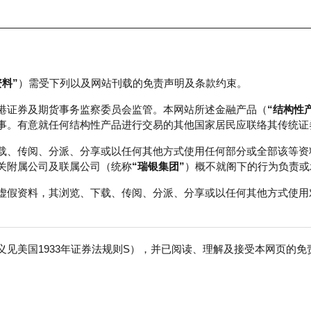
资料”
）需受下列以及网站刊载的免责声明及条款约束。
正股数据及市场统计
瑞银轮证教室
港证券及期货事务监察委员会监管。本网站所述金融产品（
“结构性
事。有意就任何结构性产品进行交易的其他国家居民应联络其传统证
载、传阅、分派、分享或以任何其他方式使用任何部分或全部该等资
关附属公司及联属公司（统称
“瑞银集团”
）概不就阁下的行为负责或
虚假资料，其浏览、下载、传阅、分派、分享或以任何其他方式使用
见美国1933年证券法规则S），并已阅读、理解及接受本网页的
数
免
0