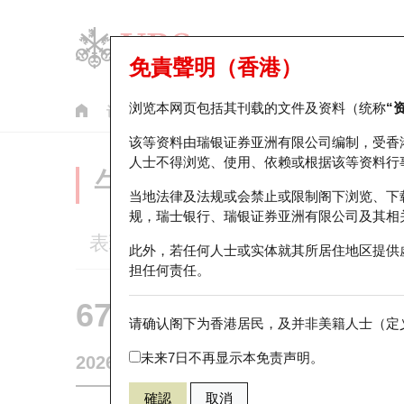
免責聲明（香港）
浏览本网页包括其刊载的文件及资料（统称
“
认股证
牛熊证
美股指数产品
轮证市场统计
该等资料由瑞银证券亚洲有限公司编制，受香
人士不得浏览、使用、依赖或根据该等资料行
牛熊证分析仪
当地法律及法规或会禁止或限制阁下浏览、下
规，瑞士银行、瑞银证券亚洲有限公司及其相
表现
街货统计
比较
此外，若任何人士或实体就其所居住地区提供
担任何责任。
67485 瑞银
牛证
请确认阁下为香港居民，及并非美籍人士（定义
HSI 恒生指
未来7日不再显示本免责声明。
2026-08-07
相关资产价格
25,668.03
街货量
確認
取消