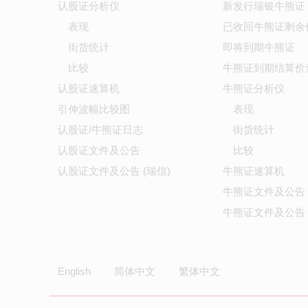
认股证分析仪
新发行瑞银牛熊证
表现
已收回牛熊证剩余
街货统计
即将到期牛熊证
比较
牛熊证到期结算价
认股证速算机
牛熊证分析仪
引伸波幅比较图
表现
认股证/牛熊证日志
街货统计
认股证文件及公告
比较
认股证文件及公告 (瑞信)
牛熊证速算机
牛熊证文件及公告
牛熊证文件及公告 
English
简体中文
繁体中文