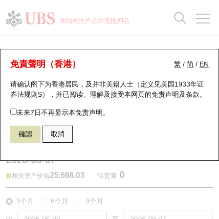
正股数据及市场统计
认股证分析仪
牛熊证分析仪
轮证市场统计
港股通资金流
瑞银轮证教室
认股证
牛熊证
本结构性产品并无抵押品
认股证搜寻
表现
图搜牛熊
表现
十大成交
港股通资金流
十大成交
瑞银轮证教室
牛熊证分析仪
瑞银认股证一览
街货统计
街货统计
十大升幅/跌幅
正股分析仪
持股比重
每月轮证大市专题
牛熊全景快搜
免責聲明（香港）
繁
/
简
/
EN
表现
街货统计
比较
请确认阁下为香港居民，及并非美籍人士（定义见美国1933年证
新发行瑞银认股证
比较
牛熊证搜寻
比较
十大认股证成交分布
二十大活跃股份
显示所有持股比重
轮证专栏
券法规则S），并已阅读、理解及接受本网页的
免责声明及条款
。
即将到期认股证
牛熊证街货分布图
十天股证占大市成交
恒指成份股
讲座及教育短片
67165 瑞银
熊证
未来7日不再显示本免责声明。
HSI 恒生指数
確認
取消
认股证到期结算价查找
正股牛熊证列表
资金流
国指成份股
认股证投资者教育
2026-08-07
认股证分析仪
新发行瑞银牛熊证
街货统计
科指成份股
牛熊证投资者教育
0
25,668.03
街货量
相关资产价格
认股证速算机
已收回牛熊证剩余价值
三十大平均引伸波幅
相关资产沽空
认股证牛熊证常问问题
3个月
6个月
9个月
引伸波幅比较图
即将到期牛熊证
业绩及经济日历