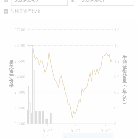
由
至
认股证/牛熊证日志
牛熊证到期结算价查找
中资ETFs溢价比较
与相关资产比较
认股证文件及公告
牛熊证分析仪
AH 股价对照
27200
1.8
认股证文件及公告 (瑞信)
牛熊证速算机
即市板块表现
26400
1.5
牛熊证文件及公告
ADR
牛
25600
1.2
相
熊
关
证
牛熊证文件及公告 (瑞信)
收市竞价变化
资
街
产
货
24800
0.9
价
量
格
︵
百
24000
0.6
万
份
︶
23200
0.3
22400
0
01/06
01/07
01/08