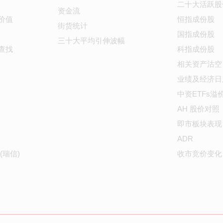
二十大活跃股
资金流
价值
恒指成份股
街货统计
国指成份股
三十大平均引伸波幅
查找
科指成份股
相关资产沽空
业绩及经济日
中资ETFs溢
AH 股价对照
即市板块表现
ADR
(瑞信)
收市竞价变化