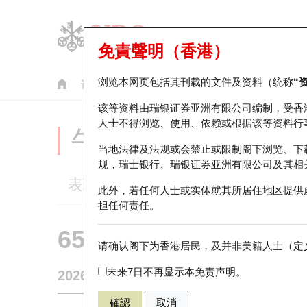
免責聲明（香港）
浏览本网页包括其刊载的文件及资料（统称
“
认股证
牛熊证
美股指数产品
轮证市场统计
该等资料由瑞银证券亚洲有限公司编制，受香
人士不得浏览、使用、依赖或根据该等资料行
牛熊证分析仪
当地法律及法规或会禁止或限制阁下浏览、下
规，瑞士银行、瑞银证券亚洲有限公司及其相
表现
街货统计
比较
此外，若任何人士或实体就其所居住地区提供
担任何责任。
65700 瑞银
牛证
请确认阁下为香港居民，及并非美籍人士（定义
HSI 恒生指
未来7日不再显示本免责声明。
2026-08-07
相关资产价格
25,668.03
街货量
確認
取消