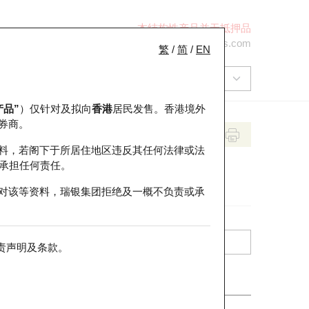
本结构性产品并无抵押品
+852 2971 6668
ol-hkwarrants@ubs.com
繁
/
简
/
EN
产品”
）仅针对及拟向
香港
居民发售。香港境外
券商。
料，若阁下于所居住地区违反其任何法律或法
承担任何责任。
对该等资料，瑞银集团拒绝及一概不负责或承
责声明及条款
。