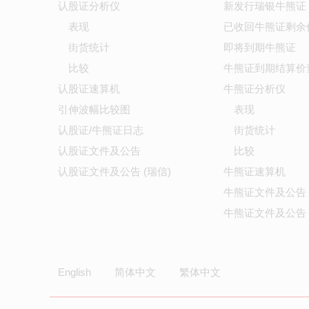
认股证分析仪
新发行瑞银牛熊证
表现
已收回牛熊证剩余
街货统计
即将到期牛熊证
比较
牛熊证到期结算价
认股证速算机
牛熊证分析仪
引伸波幅比较图
表现
认股证/牛熊证日志
街货统计
认股证文件及公告
比较
认股证文件及公告 (瑞信)
牛熊证速算机
牛熊证文件及公告
牛熊证文件及公告 
English
简体中文
繁体中文