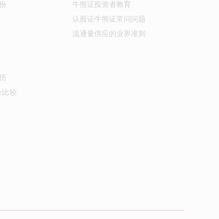
份
牛熊证投资者教育
认股证牛熊证常问问题
流通量供应的业界准则
历
价比较