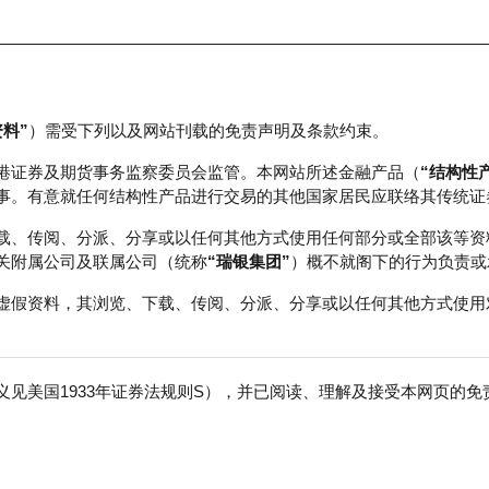
资料”
）需受下列以及网站刊载的免责声明及条款约束。
正股数据及市场统计
瑞银轮证教室
港证券及期货事务监察委员会监管。本网站所述金融产品（
“结构性
事。有意就任何结构性产品进行交易的其他国家居民应联络其传统证
载、传阅、分派、分享或以任何其他方式使用任何部分或全部该等资
关附属公司及联属公司（统称
“瑞银集团”
）概不就阁下的行为负责或
虚假资料，其浏览、下载、传阅、分派、分享或以任何其他方式使用
见美国1933年证券法规则S），并已阅读、理解及接受本网页的
数
免
0