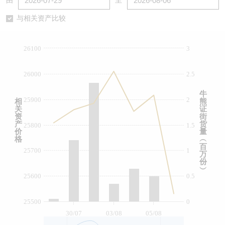
由
至
认股证/牛熊证日志
牛熊证到期结算价查找
中资ETFs溢价比较
与相关资产比较
认股证文件及公告
牛熊证分析仪
AH 股价对照
26100
3
认股证文件及公告 (瑞信)
牛熊证速算机
即市板块表现
26000
2.5
牛熊证文件及公告
ADR
牛
25900
2
相
熊
关
证
牛熊证文件及公告 (瑞信)
收市竞价变化
资
街
产
货
25800
1.5
价
量
格
︵
百
25700
1
万
份
︶
25600
0.5
25500
0
30/07
03/08
05/08