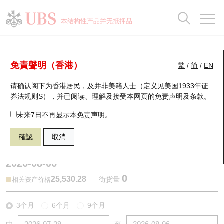
正股数据及市场统计
认股证分析仪
牛熊证分析仪
轮证市场统计
港股通资金流
瑞银轮证教室
认股证
牛熊证
本结构性产品并无抵押品
认股证搜寻
表现
图搜牛熊
表现
十大成交
港股通资金流
十大成交
瑞银轮证教室
牛熊证分析仪
瑞银认股证一览
街货统计
街货统计
十大升幅/跌幅
正股分析仪
持股比重
每月轮证大市专题
牛熊全景快搜
免責聲明（香港）
繁
/
简
/
EN
表现
街货统计
比较
请确认阁下为香港居民，及并非美籍人士（定义见美国1933年证
新发行瑞银认股证
比较
牛熊证搜寻
比较
十大认股证成交分布
二十大活跃股份
显示所有持股比重
轮证专栏
券法规则S），并已阅读、理解及接受本网页的
免责声明及条款
。
即将到期认股证
牛熊证街货分布图
十天股证占大市成交
恒指成份股
讲座及教育短片
67440 瑞银
牛证
未来7日不再显示本免责声明。
HSI 恒生指数
確認
取消
认股证到期结算价查找
正股牛熊证列表
资金流
国指成份股
认股证投资者教育
2026-08-06
认股证分析仪
新发行瑞银牛熊证
街货统计
科指成份股
牛熊证投资者教育
0
25,530.28
街货量
相关资产价格
认股证速算机
已收回牛熊证剩余价值
三十大平均引伸波幅
相关资产沽空
认股证牛熊证常问问题
3个月
6个月
9个月
引伸波幅比较图
即将到期牛熊证
业绩及经济日历