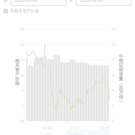
由
至
认股证/牛熊证日志
牛熊证到期结算价查找
中资ETFs溢价比较
与相关资产比较
认股证文件及公告
牛熊证分析仪
AH 股价对照
92
24
认股证文件及公告 (瑞信)
牛熊证速算机
即市板块表现
88
20
牛熊证文件及公告
ADR
牛
84
16
相
熊
关
证
牛熊证文件及公告 (瑞信)
收市竞价变化
资
街
产
货
80
12
价
量
格
︵
百
76
8
万
份
︶
72
4
68
0
01/06
01/07
01/08