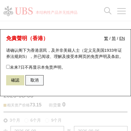
正股数据及市场统计
认股证分析仪
牛熊证分析仪
轮证市场统计
港股通资金流
瑞银轮证教室
认股证
牛熊证
本结构性产品并无抵押品
认股证搜寻
表现
图搜牛熊
表现
十大成交
港股通资金流
十大成交
瑞银轮证教室
牛熊证分析仪
瑞银认股证一览
街货统计
街货统计
十大升幅/跌幅
正股分析仪
持股比重
每月轮证大市专题
牛熊全景快搜
免責聲明（香港）
繁
/
简
/
EN
表现
街货统计
比较
请确认阁下为香港居民，及并非美籍人士（定义见美国1933年证
新发行瑞银认股证
比较
牛熊证搜寻
比较
十大认股证成交分布
二十大活跃股份
显示所有持股比重
轮证专栏
券法规则S），并已阅读、理解及接受本网页的
免责声明及条款
。
即将到期认股证
牛熊证街货分布图
十天股证占大市成交
恒指成份股
讲座及教育短片
64884 瑞银
熊证
未来7日不再显示本免责声明。
1299 友邦保险
確認
取消
认股证到期结算价查找
正股牛熊证列表
资金流
国指成份股
认股证投资者教育
2026-08-06
认股证分析仪
新发行瑞银牛熊证
街货统计
科指成份股
牛熊证投资者教育
0
73.15
街货量
相关资产价格
认股证速算机
已收回牛熊证剩余价值
三十大平均引伸波幅
相关资产沽空
认股证牛熊证常问问题
3个月
6个月
9个月
引伸波幅比较图
即将到期牛熊证
业绩及经济日历