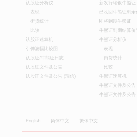
认股证分析仪
新发行瑞银牛熊证
表现
已收回牛熊证剩余
街货统计
即将到期牛熊证
比较
牛熊证到期结算价
认股证速算机
牛熊证分析仪
引伸波幅比较图
表现
认股证/牛熊证日志
街货统计
认股证文件及公告
比较
认股证文件及公告 (瑞信)
牛熊证速算机
牛熊证文件及公告
牛熊证文件及公告 
English
简体中文
繁体中文