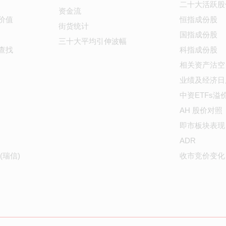
二十大活跃股
资金流
价值
恒指成份股
街货统计
国指成份股
三十大平均引伸波幅
查找
科指成份股
相关资产沽空
业绩及经济日
中资ETFs溢
AH 股价对照
即市板块表现
ADR
(瑞信)
收市竞价变化