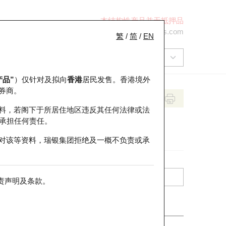
本结构性产品并无抵押品
+852 2971 6668
ol-hkwarrants@ubs.com
繁
/
简
/
EN
产品”
）仅针对及拟向
香港
居民发售。香港境外
券商。
料，若阁下于所居住地区违反其任何法律或法
承担任何责任。
对该等资料，瑞银集团拒绝及一概不负责或承
责声明及条款
。