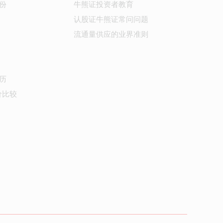
份
牛熊证投资者教育
认股证牛熊证常问问题
流通量供应的业界准则
历
价比较