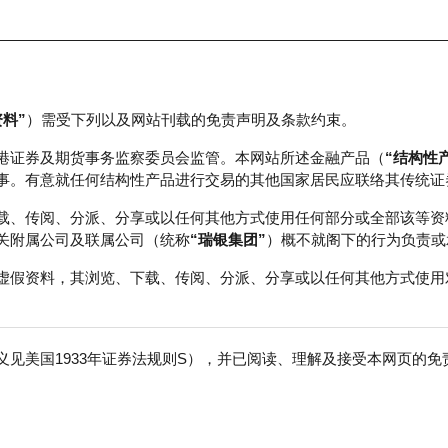
资料”
）需受下列以及网站刊载的免责声明及条款约束。
正股数据及市场统计
瑞银轮证教室
港证券及期货事务监察委员会监管。本网站所述金融产品（
“结构性
事。有意就任何结构性产品进行交易的其他国家居民应联络其传统证
载、传阅、分派、分享或以任何其他方式使用任何部分或全部该等资
关附属公司及联属公司（统称
“瑞银集团”
）概不就阁下的行为负责或
虚假资料，其浏览、下载、传阅、分派、分享或以任何其他方式使用
见美国1933年证券法规则S），并已阅读、理解及接受本网页的
数
免
0