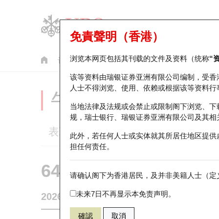
免責聲明（香港）
浏览本网页包括其刊载的文件及资料（统称
“
认股证
牛熊证
美股指数产品
轮证市场统计
该等资料由瑞银证券亚洲有限公司编制，受香
人士不得浏览、使用、依赖或根据该等资料行
牛熊证分析仪
当地法律及法规或会禁止或限制阁下浏览、下
规，瑞士银行、瑞银证券亚洲有限公司及其相
表现
街货统计
比较
此外，若任何人士或实体就其所居住地区提供
担任何责任。
64761 瑞银
牛证
请确认阁下为香港居民，及并非美籍人士（定义
HSI 恒生指
未来7日不再显示本免责声明。
2026-08-06
相关资产价格
25,530.28
街货量
確認
取消