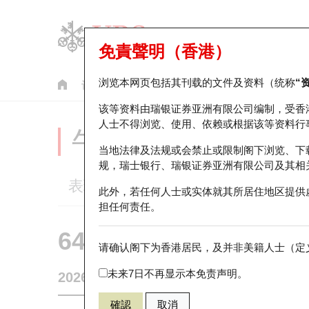
免責聲明（香港）
浏览本网页包括其刊载的文件及资料（统称
“
认股证
牛熊证
美股指数产品
轮证市场统计
该等资料由瑞银证券亚洲有限公司编制，受香
人士不得浏览、使用、依赖或根据该等资料行
牛熊证分析仪
当地法律及法规或会禁止或限制阁下浏览、下
规，瑞士银行、瑞银证券亚洲有限公司及其相
表现
街货统计
比较
此外，若任何人士或实体就其所居住地区提供
担任何责任。
64244 摩通
熊证
请确认阁下为香港居民，及并非美籍人士（定义
2318 中国平
未来7日不再显示本免责声明。
2026-08-06
1,63
相关资产价格
57.3
街货量
確認
取消