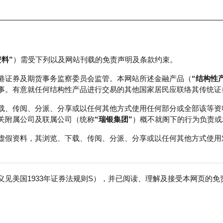
资料”
）需受下列以及网站刊载的免责声明及条款约束。
正股数据及市场统计
瑞银轮证教室
港证券及期货事务监察委员会监管。本网站所述金融产品（
“结构性
事。有意就任何结构性产品进行交易的其他国家居民应联络其传统证
载、传阅、分派、分享或以任何其他方式使用任何部分或全部该等资
关附属公司及联属公司（统称
“瑞银集团”
）概不就阁下的行为负责或
虚假资料，其浏览、下载、传阅、分派、分享或以任何其他方式使用
见美国1933年证券法规则S），并已阅读、理解及接受本网页的
安
免
5,000