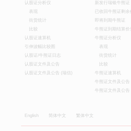
认股证分析仪
新发行瑞银牛熊证
表现
已收回牛熊证剩余
街货统计
即将到期牛熊证
比较
牛熊证到期结算价
认股证速算机
牛熊证分析仪
引伸波幅比较图
表现
认股证/牛熊证日志
街货统计
认股证文件及公告
比较
认股证文件及公告 (瑞信)
牛熊证速算机
牛熊证文件及公告
牛熊证文件及公告 
English
简体中文
繁体中文