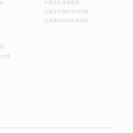
份
牛熊证投资者教育
认股证牛熊证常问问题
流通量供应的业界准则
历
价比较