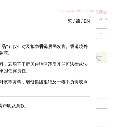
本结构性产品并无抵押品
+852 2971 6668
ol-hkwarrants@ubs.com
繁
/
简
/
EN
产品”
）仅针对及拟向
香港
居民发售。香港境外
券商。
料，若阁下于所居住地区违反其任何法律或法
承担任何责任。
对该等资料，瑞银集团拒绝及一概不负责或承
责声明及条款
。