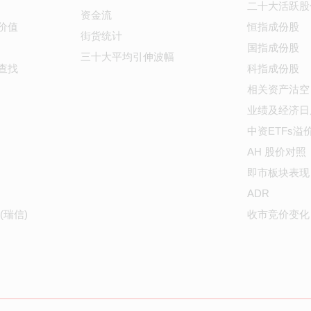
二十大活跃股
资金流
价值
恒指成份股
街货统计
国指成份股
三十大平均引伸波幅
查找
科指成份股
相关资产沽空
业绩及经济日
中资ETFs溢
AH 股价对照
即市板块表现
ADR
(瑞信)
收市竞价变化