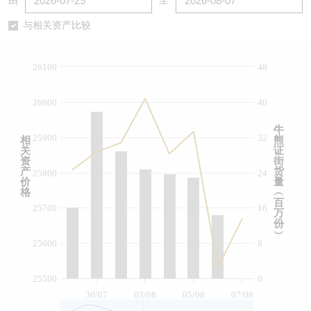
由
至
认股证/牛熊证日志
牛熊证到期结算价查找
中资ETFs溢价比较
与相关资产比较
认股证文件及公告
牛熊证分析仪
AH 股价对照
26100
48
认股证文件及公告 (瑞信)
牛熊证速算机
即市板块表现
26000
40
牛熊证文件及公告
ADR
牛
25900
32
相
熊
关
证
牛熊证文件及公告 (瑞信)
收市竞价变化
资
街
产
货
25800
24
价
量
格
︵
百
25700
16
万
份
︶
25600
8
25500
0
30/07
03/08
05/08
07/08