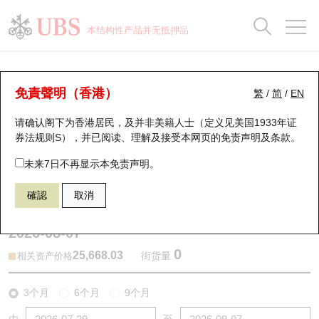
正股数据及市场统计
认股证分析仪
牛熊证分析仪
轮证市场统计
港股通资金流
瑞银轮证教室
认股证
牛熊证
本结构性产品并无抵押品
认股证搜寻
表现
图搜牛熊
表现
十大成交
港股通资金流
十大成交
瑞银轮证教室
牛熊证分析仪
瑞银认股证一览
街货统计
街货统计
十大升幅/跌幅
正股分析仪
持股比重
每月轮证大市专题
牛熊全景快搜
免責聲明（香港）
繁
/
简
/
EN
表现
街货统计
比较
请确认阁下为香港居民，及并非美籍人士（定义见美国1933年证
新发行瑞银认股证
比较
牛熊证搜寻
比较
十大认股证成交分布
二十大活跃股份
显示所有持股比重
轮证专栏
券法规则S），并已阅读、理解及接受本网页的
免责声明及条款
。
即将到期认股证
牛熊证街货分布图
十天股证占大市成交
恒指成份股
讲座及教育短片
67438 瑞银
牛证
未来7日不再显示本免责声明。
HSI 恒生指数
確認
取消
认股证到期结算价查找
正股牛熊证列表
资金流
国指成份股
认股证投资者教育
2026-08-07
认股证分析仪
新发行瑞银牛熊证
街货统计
科指成份股
牛熊证投资者教育
0
25,668.03
街货量
相关资产价格
认股证速算机
已收回牛熊证剩余价值
三十大平均引伸波幅
相关资产沽空
认股证牛熊证常问问题
3个月
6个月
9个月
引伸波幅比较图
即将到期牛熊证
业绩及经济日历