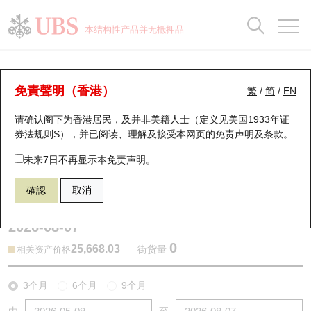
正股数据及市场统计
认股证分析仪
牛熊证分析仪
轮证市场统计
港股通资金流
瑞银轮证教室
认股证
牛熊证
本结构性产品并无抵押品
认股证搜寻
表现
图搜牛熊
表现
十大成交
港股通资金流
十大成交
瑞银轮证教室
牛熊证分析仪
瑞银认股证一览
街货统计
街货统计
十大升幅/跌幅
正股分析仪
持股比重
每月轮证大市专题
牛熊全景快搜
免責聲明（香港）
繁
/
简
/
EN
表现
街货统计
比较
请确认阁下为香港居民，及并非美籍人士（定义见美国1933年证
新发行瑞银认股证
比较
牛熊证搜寻
比较
十大认股证成交分布
二十大活跃股份
显示所有持股比重
轮证专栏
券法规则S），并已阅读、理解及接受本网页的
免责声明及条款
。
即将到期认股证
牛熊证街货分布图
十天股证占大市成交
恒指成份股
讲座及教育短片
63395 瑞银
熊证
未来7日不再显示本免责声明。
HSI 恒生指数
確認
取消
认股证到期结算价查找
正股牛熊证列表
资金流
国指成份股
认股证投资者教育
2026-08-07
认股证分析仪
新发行瑞银牛熊证
街货统计
科指成份股
牛熊证投资者教育
0
25,668.03
街货量
相关资产价格
认股证速算机
已收回牛熊证剩余价值
三十大平均引伸波幅
相关资产沽空
认股证牛熊证常问问题
3个月
6个月
9个月
引伸波幅比较图
即将到期牛熊证
业绩及经济日历