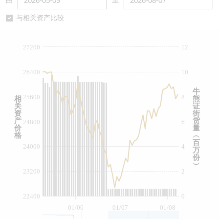
由
至
认股证/牛熊证日志
牛熊证到期结算价查找
中资ETFs溢价比较
与相关资产比较
认股证文件及公告
牛熊证分析仪
AH 股价对照
27200
12
认股证文件及公告 (瑞信)
牛熊证速算机
即市板块表现
26400
10
牛熊证文件及公告
ADR
牛
25600
8
相
熊
关
证
牛熊证文件及公告 (瑞信)
收市竞价变化
资
街
产
货
24800
6
价
量
格
︵
百
24000
4
万
份
︶
23200
2
22400
0
01/06
01/07
01/08