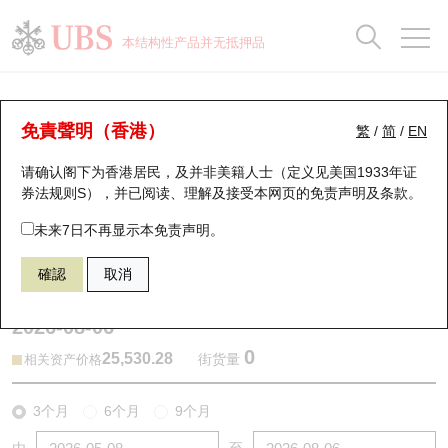
正股数据及市场统计
认股证分析仪
牛熊证分析仪
轮证市场统计
港股通资金流
瑞银轮证教室
认股证
牛熊证
本结构性产品并无抵押品
认股证搜寻
表现
图搜牛熊
表现
十大成交
港股通资金流
十大成交
瑞银轮证教室
牛熊证分析仪
瑞银认股证一览
街货统计
街货统计
十大升幅/跌幅
正股分析仪
持股比重
每月轮证大市专题
牛熊全景快搜
免責聲明（香港）
繁
/
简
/
EN
表现
街货统计
比较
请确认阁下为香港居民，及并非美籍人士（定义见美国1933年证
新发行瑞银认股证
比较
牛熊证搜寻
比较
十大认股证成交分布
二十大活跃股份
显示所有持股比重
轮证专栏
券法规则S），并已阅读、理解及接受本网页的
免责声明及条款
。
即将到期认股证
牛熊证街货分布图
十天股证占大市成交
恒指成份股
讲座及教育短片
62150 瑞银
熊证
未来7日不再显示本免责声明。
HSI 恒生指数
確認
取消
认股证到期结算价查找
正股牛熊证列表
资金流
国指成份股
认股证投资者教育
2026-08-06
认股证分析仪
新发行瑞银牛熊证
街货统计
科指成份股
牛熊证投资者教育
0
25,530.28
街货量
相关资产价格
认股证速算机
已收回牛熊证剩余价值
三十大平均引伸波幅
相关资产沽空
认股证牛熊证常问问题
3个月
6个月
9个月
引伸波幅比较图
即将到期牛熊证
业绩及经济日历