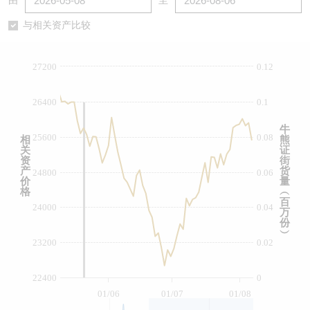
由
至
认股证/牛熊证日志
牛熊证到期结算价查找
中资ETFs溢价比较
与相关资产比较
认股证文件及公告
牛熊证分析仪
AH 股价对照
27200
0.12
认股证文件及公告 (瑞信)
牛熊证速算机
即市板块表现
26400
0.1
牛熊证文件及公告
ADR
牛
25600
0.08
相
熊
关
证
牛熊证文件及公告 (瑞信)
收市竞价变化
资
街
产
货
24800
0.06
价
量
格
︵
百
24000
0.04
万
份
︶
23200
0.02
22400
0
01/06
01/07
01/08