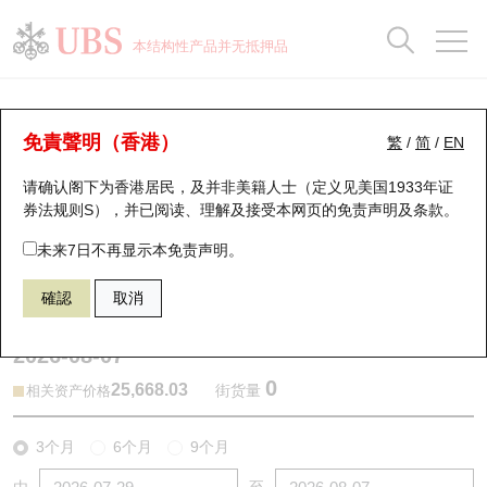
正股数据及市场统计
认股证分析仪
牛熊证分析仪
轮证市场统计
港股通资金流
瑞银轮证教室
认股证
牛熊证
本结构性产品并无抵押品
认股证搜寻
表现
图搜牛熊
表现
十大成交
港股通资金流
十大成交
瑞银轮证教室
牛熊证分析仪
瑞银认股证一览
街货统计
街货统计
十大升幅/跌幅
正股分析仪
持股比重
每月轮证大市专题
牛熊全景快搜
免責聲明（香港）
繁
/
简
/
EN
表现
街货统计
比较
请确认阁下为香港居民，及并非美籍人士（定义见美国1933年证
新发行瑞银认股证
比较
牛熊证搜寻
比较
十大认股证成交分布
二十大活跃股份
显示所有持股比重
轮证专栏
券法规则S），并已阅读、理解及接受本网页的
免责声明及条款
。
即将到期认股证
牛熊证街货分布图
十天股证占大市成交
恒指成份股
讲座及教育短片
67438 瑞银
牛证
未来7日不再显示本免责声明。
HSI 恒生指数
確認
取消
认股证到期结算价查找
正股牛熊证列表
资金流
国指成份股
认股证投资者教育
2026-08-07
认股证分析仪
新发行瑞银牛熊证
街货统计
科指成份股
牛熊证投资者教育
0
25,668.03
街货量
相关资产价格
认股证速算机
已收回牛熊证剩余价值
三十大平均引伸波幅
相关资产沽空
认股证牛熊证常问问题
3个月
6个月
9个月
引伸波幅比较图
即将到期牛熊证
业绩及经济日历