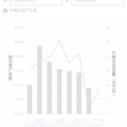
由
至
认股证/牛熊证日志
牛熊证到期结算价查找
中资ETFs溢价比较
与相关资产比较
认股证文件及公告
牛熊证分析仪
AH 股价对照
26100
48
认股证文件及公告 (瑞信)
牛熊证速算机
即市板块表现
26000
40
牛熊证文件及公告
ADR
牛
25900
32
相
熊
关
证
牛熊证文件及公告 (瑞信)
收市竞价变化
资
街
产
货
25800
24
价
量
格
︵
百
25700
16
万
份
︶
25600
8
25500
0
30/07
03/08
05/08
07/08