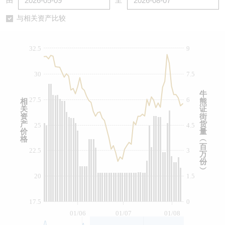
由
至
认股证/牛熊证日志
牛熊证到期结算价查找
中资ETFs溢价比较
与相关资产比较
认股证文件及公告
牛熊证分析仪
AH 股价对照
32.5
9
认股证文件及公告 (瑞信)
牛熊证速算机
即市板块表现
30
7.5
牛熊证文件及公告
ADR
牛
27.5
6
相
熊
关
证
牛熊证文件及公告 (瑞信)
收市竞价变化
资
街
产
货
25
4.5
价
量
格
︵
百
22.5
3
万
份
︶
20
1.5
17.5
0
01/06
01/07
01/08