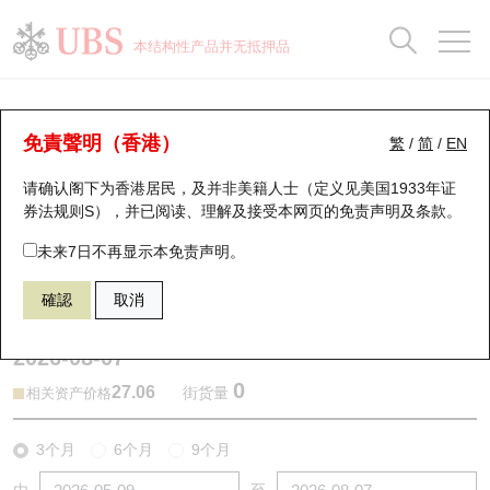
正股数据及市场统计
认股证分析仪
牛熊证分析仪
轮证市场统计
港股通资金流
瑞银轮证教室
认股证
牛熊证
本结构性产品并无抵押品
认股证搜寻
表现
图搜牛熊
表现
十大成交
港股通资金流
十大成交
瑞银轮证教室
牛熊证分析仪
瑞银认股证一览
街货统计
街货统计
十大升幅/跌幅
正股分析仪
持股比重
每月轮证大市专题
牛熊全景快搜
免責聲明（香港）
繁
/
简
/
EN
表现
街货统计
比较
请确认阁下为香港居民，及并非美籍人士（定义见美国1933年证
新发行瑞银认股证
比较
牛熊证搜寻
比较
十大认股证成交分布
二十大活跃股份
显示所有持股比重
轮证专栏
券法规则S），并已阅读、理解及接受本网页的
免责声明及条款
。
即将到期认股证
牛熊证街货分布图
十天股证占大市成交
恒指成份股
讲座及教育短片
61320 瑞银
熊证
未来7日不再显示本免责声明。
1810 小米集团
確認
取消
认股证到期结算价查找
正股牛熊证列表
资金流
国指成份股
认股证投资者教育
2026-08-07
认股证分析仪
新发行瑞银牛熊证
街货统计
科指成份股
牛熊证投资者教育
0
27.06
街货量
相关资产价格
认股证速算机
已收回牛熊证剩余价值
三十大平均引伸波幅
相关资产沽空
认股证牛熊证常问问题
3个月
6个月
9个月
引伸波幅比较图
即将到期牛熊证
业绩及经济日历