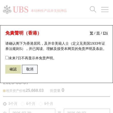
正股数据及市场统计
认股证分析仪
牛熊证分析仪
轮证市场统计
港股通资金流
瑞银轮证教室
认股证
牛熊证
本结构性产品并无抵押品
认股证搜寻
表现
图搜牛熊
表现
十大成交
港股通资金流
十大成交
瑞银轮证教室
牛熊证分析仪
瑞银认股证一览
街货统计
街货统计
十大升幅/跌幅
正股分析仪
持股比重
每月轮证大市专题
牛熊全景快搜
免責聲明（香港）
繁
/
简
/
EN
表现
街货统计
比较
请确认阁下为香港居民，及并非美籍人士（定义见美国1933年证
新发行瑞银认股证
比较
牛熊证搜寻
比较
十大认股证成交分布
二十大活跃股份
显示所有持股比重
轮证专栏
券法规则S），并已阅读、理解及接受本网页的
免责声明及条款
。
即将到期认股证
牛熊证街货分布图
十天股证占大市成交
恒指成份股
讲座及教育短片
67438 瑞银
牛证
未来7日不再显示本免责声明。
HSI 恒生指数
確認
取消
认股证到期结算价查找
正股牛熊证列表
资金流
国指成份股
认股证投资者教育
2026-08-07
认股证分析仪
新发行瑞银牛熊证
街货统计
科指成份股
牛熊证投资者教育
0
25,668.03
街货量
相关资产价格
认股证速算机
已收回牛熊证剩余价值
三十大平均引伸波幅
相关资产沽空
认股证牛熊证常问问题
3个月
6个月
9个月
引伸波幅比较图
即将到期牛熊证
业绩及经济日历