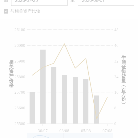
由
至
认股证/牛熊证日志
牛熊证到期结算价查找
中资ETFs溢价比较
与相关资产比较
认股证文件及公告
牛熊证分析仪
AH 股价对照
26100
48
认股证文件及公告 (瑞信)
牛熊证速算机
即市板块表现
26000
40
牛熊证文件及公告
ADR
牛
25900
32
相
熊
关
证
牛熊证文件及公告 (瑞信)
收市竞价变化
资
街
产
货
25800
24
价
量
格
︵
百
25700
16
万
份
︶
25600
8
25500
0
30/07
03/08
05/08
07/08