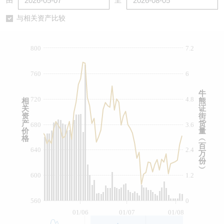
由
至
认股证/牛熊证日志
牛熊证到期结算价查找
中资ETFs溢价比较
与相关资产比较
认股证文件及公告
牛熊证分析仪
AH 股价对照
800
7.2
认股证文件及公告 (瑞信)
牛熊证速算机
即市板块表现
760
6
牛熊证文件及公告
ADR
牛
720
4.8
相
熊
关
证
牛熊证文件及公告 (瑞信)
收市竞价变化
资
街
产
货
680
3.6
价
量
格
︵
百
640
2.4
万
份
︶
600
1.2
560
0
01/06
01/07
01/08