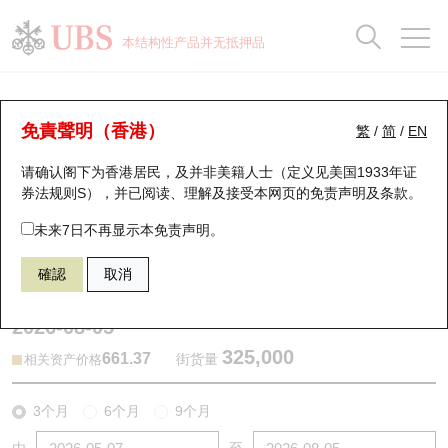
正股数据及市场统计
认股证分析仪
牛熊证分析仪
轮证市场统计
港股通资金流
瑞银轮证教室
认股证
牛熊证
本结构性产品并无抵押品
认股证搜寻
表现
图搜牛熊
表现
十大成交
港股通资金流
十大成交
瑞银轮证教室
牛熊证分析仪
瑞银认股证一览
街货统计
街货统计
十大升幅/跌幅
正股分析仪
持股比重
每月轮证大市专题
牛熊全景快搜
免責聲明（香港）
繁
/
简
/
EN
表现
街货统计
比较
请确认阁下为香港居民，及并非美籍人士（定义见美国1933年证
新发行瑞银认股证
比较
牛熊证搜寻
比较
十大认股证成交分布
二十大活跃股份
显示所有持股比重
轮证专栏
券法规则S），并已阅读、理解及接受本网页的
免责声明及条款
。
即将到期认股证
牛熊证街货分布图
十天股证占大市成交
恒指成份股
讲座及教育短片
60356 瑞银
熊证
未来7日不再显示本免责声明。
3750 宁德时代
確認
取消
认股证到期结算价查找
正股牛熊证列表
资金流
国指成份股
认股证投资者教育
2026-08-05
认股证分析仪
新发行瑞银牛熊证
街货统计
科指成份股
牛熊证投资者教育
325,000
661.37
街货量
相关资产价格
认股证速算机
已收回牛熊证剩余价值
三十大平均引伸波幅
相关资产沽空
认股证牛熊证常问问题
3个月
6个月
9个月
引伸波幅比较图
即将到期牛熊证
业绩及经济日历