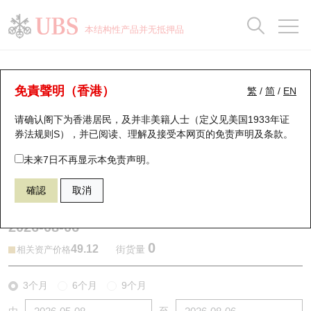
正股数据及市场统计
认股证分析仪
牛熊证分析仪
轮证市场统计
港股通资金流
瑞银轮证教室
认股证
牛熊证
本结构性产品并无抵押品
认股证搜寻
表现
图搜牛熊
表现
十大成交
港股通资金流
十大成交
瑞银轮证教室
牛熊证分析仪
瑞银认股证一览
街货统计
街货统计
十大升幅/跌幅
正股分析仪
持股比重
每月轮证大市专题
牛熊全景快搜
免責聲明（香港）
繁
/
简
/
EN
表现
街货统计
比较
请确认阁下为香港居民，及并非美籍人士（定义见美国1933年证
新发行瑞银认股证
比较
牛熊证搜寻
比较
十大认股证成交分布
二十大活跃股份
显示所有持股比重
轮证专栏
券法规则S），并已阅读、理解及接受本网页的
免责声明及条款
。
即将到期认股证
牛熊证街货分布图
十天股证占大市成交
恒指成份股
讲座及教育短片
60028 瑞银
熊证
未来7日不再显示本免责声明。
2015 理想汽车－Ｗ
確認
取消
认股证到期结算价查找
正股牛熊证列表
资金流
国指成份股
认股证投资者教育
2026-08-06
认股证分析仪
新发行瑞银牛熊证
街货统计
科指成份股
牛熊证投资者教育
0
49.12
街货量
相关资产价格
认股证速算机
已收回牛熊证剩余价值
三十大平均引伸波幅
相关资产沽空
认股证牛熊证常问问题
3个月
6个月
9个月
引伸波幅比较图
即将到期牛熊证
业绩及经济日历