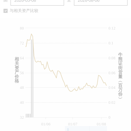
由
至
认股证/牛熊证日志
牛熊证到期结算价查找
中资ETFs溢价比较
与相关资产比较
认股证文件及公告
牛熊证分析仪
AH 股价对照
80
0.12
认股证文件及公告 (瑞信)
牛熊证速算机
即市板块表现
72
0.1
牛熊证文件及公告
ADR
牛
64
0.08
相
熊
关
证
牛熊证文件及公告 (瑞信)
收市竞价变化
资
街
产
货
56
0.06
价
量
格
︵
百
48
0.04
万
份
︶
40
0.02
32
0
01/06
01/07
01/08