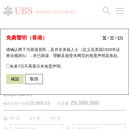
正股数据及市场统计
认股证分析仪
牛熊证分析仪
轮证市场统计
港股通资金流
瑞银轮证教室
认股证
牛熊证
本结构性产品并无抵押品
认股证搜寻
表现
图搜牛熊
表现
十大成交
港股通资金流
十大成交
瑞银轮证教室
牛熊证分析仪
瑞银认股证一览
街货统计
街货统计
十大升幅/跌幅
正股分析仪
持股比重
每月轮证大市专题
牛熊全景快搜
免責聲明（香港）
繁
/
简
/
EN
表现
街货统计
比较
请确认阁下为香港居民，及并非美籍人士（定义见美国1933年证
新发行瑞银认股证
比较
牛熊证搜寻
比较
十大认股证成交分布
二十大活跃股份
显示所有持股比重
轮证专栏
券法规则S），并已阅读、理解及接受本网页的
免责声明及条款
。
即将到期认股证
牛熊证街货分布图
十天股证占大市成交
恒指成份股
讲座及教育短片
59976 瑞银
熊证
未来7日不再显示本免责声明。
HSI 恒生指数
確認
取消
认股证到期结算价查找
正股牛熊证列表
资金流
国指成份股
认股证投资者教育
2026-08-07
认股证分析仪
新发行瑞银牛熊证
街货统计
科指成份股
牛熊证投资者教育
29,080,000
25,668.03
街货量
相关资产价格
认股证速算机
已收回牛熊证剩余价值
三十大平均引伸波幅
相关资产沽空
认股证牛熊证常问问题
3个月
6个月
9个月
引伸波幅比较图
即将到期牛熊证
业绩及经济日历