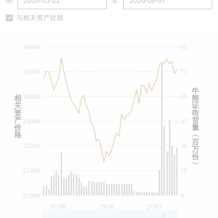
由
至
认股证/牛熊证日志
牛熊证到期结算价查找
中资ETFs溢价比较
与相关资产比较
认股证文件及公告
牛熊证分析仪
AH 股价对照
26400
90
认股证文件及公告 (瑞信)
牛熊证速算机
即市板块表现
25600
75
牛熊证文件及公告
ADR
牛
24800
60
相
熊
关
证
牛熊证文件及公告 (瑞信)
收市竞价变化
资
街
产
货
24000
45
价
量
格
︵
百
23200
30
万
份
︶
22400
15
21600
0
01/06
29/06
27/07