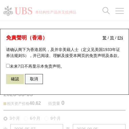
正股数据及市场统计
认股证分析仪
牛熊证分析仪
轮证市场统计
港股通资金流
瑞银轮证教室
认股证
牛熊证
本结构性产品并无抵押品
认股证搜寻
表现
图搜牛熊
表现
十大成交
港股通资金流
十大成交
瑞银轮证教室
牛熊证分析仪
瑞银认股证一览
街货统计
街货统计
十大升幅/跌幅
正股分析仪
持股比重
每月轮证大市专题
牛熊全景快搜
免責聲明（香港）
繁
/
简
/
EN
表现
街货统计
比较
请确认阁下为香港居民，及并非美籍人士（定义见美国1933年证
新发行瑞银认股证
比较
牛熊证搜寻
比较
十大认股证成交分布
二十大活跃股份
显示所有持股比重
轮证专栏
券法规则S），并已阅读、理解及接受本网页的
免责声明及条款
。
即将到期认股证
牛熊证街货分布图
十天股证占大市成交
恒指成份股
讲座及教育短片
59475 瑞银
熊证
未来7日不再显示本免责声明。
2269 药明生物
確認
取消
认股证到期结算价查找
正股牛熊证列表
资金流
国指成份股
认股证投资者教育
2026-08-05
认股证分析仪
新发行瑞银牛熊证
街货统计
科指成份股
牛熊证投资者教育
0
40.62
街货量
相关资产价格
认股证速算机
已收回牛熊证剩余价值
三十大平均引伸波幅
相关资产沽空
认股证牛熊证常问问题
3个月
6个月
9个月
引伸波幅比较图
即将到期牛熊证
业绩及经济日历