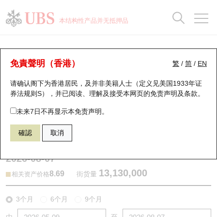
正股数据及市场统计
认股证分析仪
牛熊证分析仪
轮证市场统计
港股通资金流
瑞银轮证教室
认股证
牛熊证
本结构性产品并无抵押品
认股证搜寻
表现
图搜牛熊
表现
十大成交
港股通资金流
十大成交
瑞银轮证教室
牛熊证分析仪
瑞银认股证一览
街货统计
街货统计
十大升幅/跌幅
正股分析仪
持股比重
每月轮证大市专题
牛熊全景快搜
免責聲明（香港）
繁
/
简
/
EN
表现
街货统计
比较
请确认阁下为香港居民，及并非美籍人士（定义见美国1933年证
新发行瑞银认股证
比较
牛熊证搜寻
比较
十大认股证成交分布
二十大活跃股份
显示所有持股比重
轮证专栏
券法规则S），并已阅读、理解及接受本网页的
免责声明及条款
。
即将到期认股证
牛熊证街货分布图
十天股证占大市成交
恒指成份股
讲座及教育短片
59412 瑞银
牛证
未来7日不再显示本免责声明。
1093 石药集团
確認
取消
认股证到期结算价查找
正股牛熊证列表
资金流
国指成份股
认股证投资者教育
2026-08-07
认股证分析仪
新发行瑞银牛熊证
街货统计
科指成份股
牛熊证投资者教育
13,130,000
8.69
街货量
相关资产价格
认股证速算机
已收回牛熊证剩余价值
三十大平均引伸波幅
相关资产沽空
认股证牛熊证常问问题
3个月
6个月
9个月
引伸波幅比较图
即将到期牛熊证
业绩及经济日历