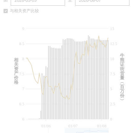
由
至
认股证/牛熊证日志
牛熊证到期结算价查找
中资ETFs溢价比较
与相关资产比较
认股证文件及公告
牛熊证分析仪
AH 股价对照
9
15
认股证文件及公告 (瑞信)
牛熊证速算机
即市板块表现
8.5
12.5
牛熊证文件及公告
ADR
牛
8
10
相
熊
关
证
牛熊证文件及公告 (瑞信)
收市竞价变化
资
街
产
货
7.5
7.5
价
量
格
︵
百
7
5
万
份
︶
6.5
2.5
6
0
01/06
01/07
01/08