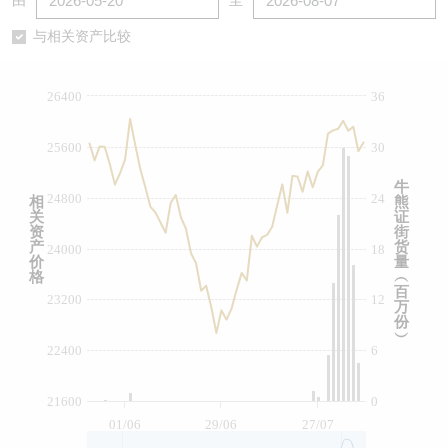
由
至
认股证/牛熊证日志
牛熊证到期结算价查找
中资ETFs溢价比较
与相关资产比较
认股证文件及公告
牛熊证分析仪
AH 股价对照
26400
36
认股证文件及公告 (瑞信)
牛熊证速算机
即市板块表现
25600
30
牛熊证文件及公告
ADR
牛
24800
24
相
熊
关
证
牛熊证文件及公告 (瑞信)
收市竞价变化
资
街
产
货
24000
18
价
量
格
︵
百
23200
12
万
份
︶
22400
6
21600
0
01/06
29/06
27/07