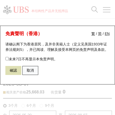
正股数据及市场统计
认股证分析仪
牛熊证分析仪
轮证市场统计
港股通资金流
瑞银轮证教室
认股证
牛熊证
本结构性产品并无抵押品
认股证搜寻
表现
图搜牛熊
表现
十大成交
港股通资金流
十大成交
瑞银轮证教室
牛熊证分析仪
瑞银认股证一览
街货统计
街货统计
十大升幅/跌幅
正股分析仪
持股比重
每月轮证大市专题
牛熊全景快搜
免責聲明（香港）
繁
/
简
/
EN
表现
街货统计
比较
请确认阁下为香港居民，及并非美籍人士（定义见美国1933年证
新发行瑞银认股证
比较
牛熊证搜寻
比较
十大认股证成交分布
二十大活跃股份
显示所有持股比重
轮证专栏
券法规则S），并已阅读、理解及接受本网页的
免责声明及条款
。
即将到期认股证
牛熊证街货分布图
十天股证占大市成交
恒指成份股
讲座及教育短片
59359 瑞银
熊证
未来7日不再显示本免责声明。
HSI 恒生指数
確認
取消
认股证到期结算价查找
正股牛熊证列表
资金流
国指成份股
认股证投资者教育
2026-08-07
认股证分析仪
新发行瑞银牛熊证
街货统计
科指成份股
牛熊证投资者教育
0
25,668.03
街货量
相关资产价格
认股证速算机
已收回牛熊证剩余价值
三十大平均引伸波幅
相关资产沽空
认股证牛熊证常问问题
3个月
6个月
9个月
引伸波幅比较图
即将到期牛熊证
业绩及经济日历