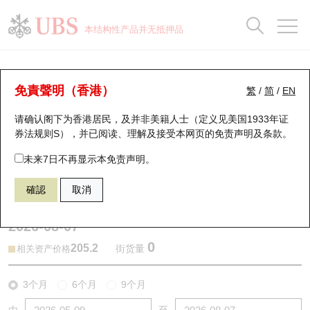
正股数据及市场统计
认股证分析仪
牛熊证分析仪
轮证市场统计
港股通资金流
瑞银轮证教室
认股证
牛熊证
本结构性产品并无抵押品
认股证搜寻
表现
图搜牛熊
表现
十大成交
港股通资金流
十大成交
瑞银轮证教室
牛熊证分析仪
瑞银认股证一览
街货统计
街货统计
十大升幅/跌幅
正股分析仪
持股比重
每月轮证大市专题
牛熊全景快搜
免責聲明（香港）
繁
/
简
/
EN
表现
街货统计
比较
请确认阁下为香港居民，及并非美籍人士（定义见美国1933年证
新发行瑞银认股证
比较
牛熊证搜寻
比较
十大认股证成交分布
二十大活跃股份
显示所有持股比重
轮证专栏
券法规则S），并已阅读、理解及接受本网页的
免责声明及条款
。
即将到期认股证
牛熊证街货分布图
十天股证占大市成交
恒指成份股
讲座及教育短片
58935 瑞银
熊证
未来7日不再显示本免责声明。
9999 网易
確認
取消
认股证到期结算价查找
正股牛熊证列表
资金流
国指成份股
认股证投资者教育
2026-08-07
认股证分析仪
新发行瑞银牛熊证
街货统计
科指成份股
牛熊证投资者教育
0
205.2
街货量
相关资产价格
认股证速算机
已收回牛熊证剩余价值
三十大平均引伸波幅
相关资产沽空
认股证牛熊证常问问题
3个月
6个月
9个月
引伸波幅比较图
即将到期牛熊证
业绩及经济日历