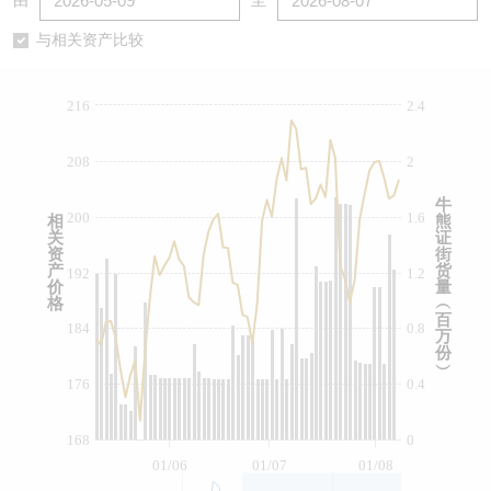
由
至
认股证/牛熊证日志
牛熊证到期结算价查找
中资ETFs溢价比较
与相关资产比较
认股证文件及公告
牛熊证分析仪
AH 股价对照
216
2.4
认股证文件及公告 (瑞信)
牛熊证速算机
即市板块表现
208
2
牛熊证文件及公告
ADR
牛
200
1.6
相
熊
关
证
牛熊证文件及公告 (瑞信)
收市竞价变化
资
街
产
货
192
1.2
价
量
格
︵
百
184
0.8
万
份
︶
176
0.4
168
0
01/06
01/07
01/08