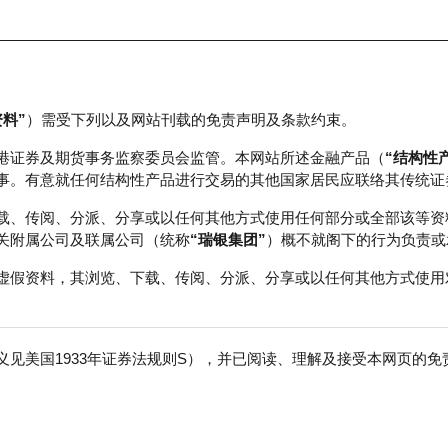
资料”
）需受下列以及网站刊载的免责声明及条款约束。
正股数据及市场统计
瑞银轮证教室
港证券及期货事务监察委员会监管。本网站所述金融产品（
“结构性
事。有意就任何结构性产品进行交易的其他国家居民应联络其传统证
载、传阅、分派、分享或以任何其他方式使用任何部分或全部该等资
关附属公司及联属公司（统称
“瑞银集团”
）概不就阁下的行为负责或
虚假资料，其浏览、下载、传阅、分派、分享或以任何其他方式使用
见美国1933年证券法规则S），并已阅读、理解及接受本网页的
行
免