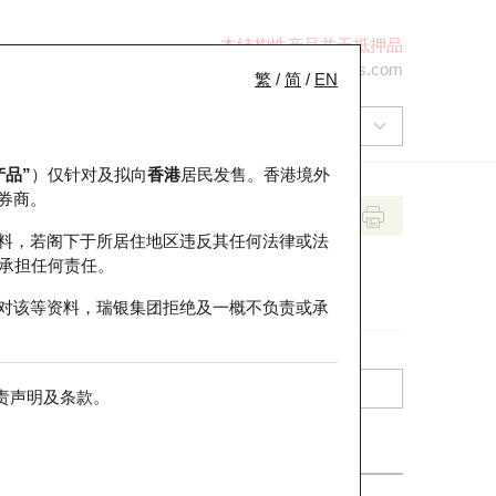
本结构性产品并无抵押品
+852 2971 6668
ol-hkwarrants@ubs.com
繁
/
简
/
EN
产品”
）仅针对及拟向
香港
居民发售。香港境外
券商。
料，若阁下于所居住地区违反其任何法律或法
承担任何责任。
对该等资料，瑞银集团拒绝及一概不负责或承
责声明及条款
。