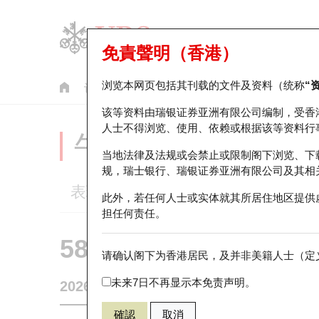
免責聲明（香港）
浏览本网页包括其刊载的文件及资料（统称
“
认股证
牛熊证
美股指数产品
轮证市场统计
该等资料由瑞银证券亚洲有限公司编制，受香
人士不得浏览、使用、依赖或根据该等资料行
牛熊证分析仪
当地法律及法规或会禁止或限制阁下浏览、下
规，瑞士银行、瑞银证券亚洲有限公司及其相
表现
街货统计
比较
此外，若任何人士或实体就其所居住地区提供
担任何责任。
58161 瑞银
牛证
请确认阁下为香港居民，及并非美籍人士（定义
0939 建设银
未来7日不再显示本免责声明。
2026-08-07
0
相关资产价格
8.79
街货量
確認
取消