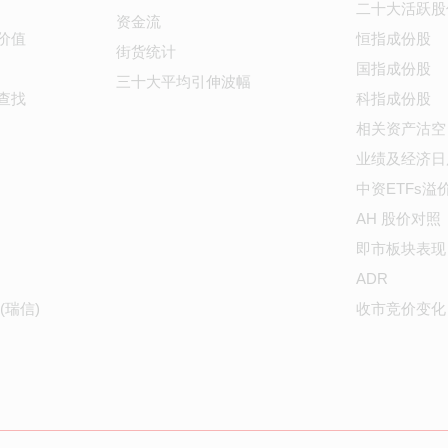
二十大活跃股
资金流
价值
恒指成份股
街货统计
国指成份股
三十大平均引伸波幅
查找
科指成份股
相关资产沽空
业绩及经济日
中资ETFs溢
AH 股价对照
即市板块表现
ADR
(瑞信)
收市竞价变化