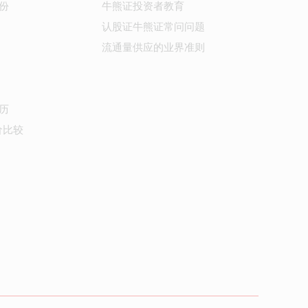
份
牛熊证投资者教育
认股证牛熊证常问问题
流通量供应的业界准则
历
价比较