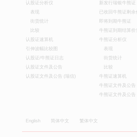
认股证分析仪
新发行瑞银牛熊证
表现
已收回牛熊证剩余
街货统计
即将到期牛熊证
比较
牛熊证到期结算价
认股证速算机
牛熊证分析仪
引伸波幅比较图
表现
认股证/牛熊证日志
街货统计
认股证文件及公告
比较
认股证文件及公告 (瑞信)
牛熊证速算机
牛熊证文件及公告
牛熊证文件及公告 
English
简体中文
繁体中文