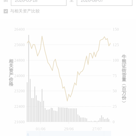
由
至
认股证/牛熊证日志
牛熊证到期结算价查找
中资ETFs溢价比较
与相关资产比较
认股证文件及公告
牛熊证分析仪
AH 股价对照
26400
150
认股证文件及公告 (瑞信)
牛熊证速算机
即市板块表现
25600
125
牛熊证文件及公告
ADR
牛
24800
100
相
熊
关
证
牛熊证文件及公告 (瑞信)
收市竞价变化
资
街
产
货
24000
75
价
量
格
︵
百
23200
50
万
份
︶
22400
25
21600
0
01/06
29/06
27/07