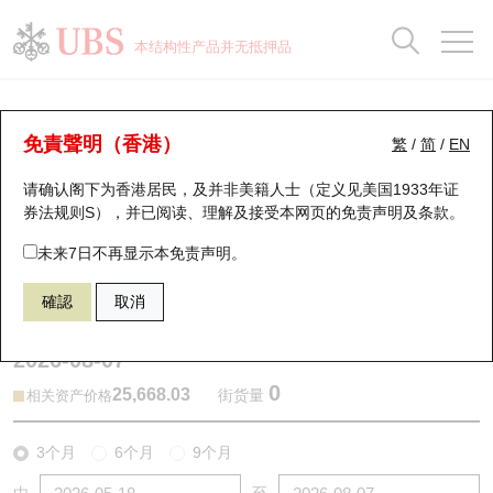
正股数据及市场统计
认股证分析仪
牛熊证分析仪
轮证市场统计
港股通资金流
瑞银轮证教室
认股证
牛熊证
本结构性产品并无抵押品
认股证搜寻
表现
图搜牛熊
表现
十大成交
港股通资金流
十大成交
瑞银轮证教室
牛熊证分析仪
瑞银认股证一览
街货统计
街货统计
十大升幅/跌幅
正股分析仪
持股比重
每月轮证大市专题
牛熊全景快搜
免責聲明（香港）
繁
/
简
/
EN
表现
街货统计
比较
请确认阁下为香港居民，及并非美籍人士（定义见美国1933年证
新发行瑞银认股证
比较
牛熊证搜寻
比较
十大认股证成交分布
二十大活跃股份
显示所有持股比重
轮证专栏
券法规则S），并已阅读、理解及接受本网页的
免责声明及条款
。
即将到期认股证
牛熊证街货分布图
十天股证占大市成交
恒指成份股
讲座及教育短片
58118 瑞银
熊证
未来7日不再显示本免责声明。
HSI 恒生指数
確認
取消
认股证到期结算价查找
正股牛熊证列表
资金流
国指成份股
认股证投资者教育
2026-08-07
认股证分析仪
新发行瑞银牛熊证
街货统计
科指成份股
牛熊证投资者教育
0
25,668.03
街货量
相关资产价格
认股证速算机
已收回牛熊证剩余价值
三十大平均引伸波幅
相关资产沽空
认股证牛熊证常问问题
3个月
6个月
9个月
引伸波幅比较图
即将到期牛熊证
业绩及经济日历