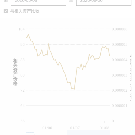
由
至
认股证/牛熊证日志
牛熊证到期结算价查找
中资ETFs溢价比较
与相关资产比较
认股证文件及公告
牛熊证分析仪
AH 股价对照
104
0.000006
认股证文件及公告 (瑞信)
牛熊证速算机
即市板块表现
96
0.000005
牛熊证文件及公告
ADR
牛
88
0.000004
相
熊
关
证
牛熊证文件及公告 (瑞信)
收市竞价变化
资
街
产
货
80
0.000003
价
量
格
︵
百
72
0.000002
万
份
︶
64
0.000001
56
0
01/06
01/07
01/08