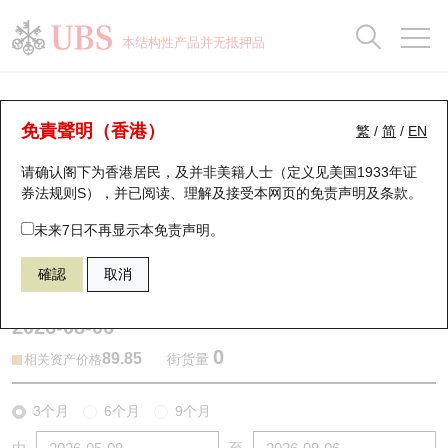
正股数据及市场统计
认股证分析仪
牛熊证分析仪
轮证市场统计
港股通资金流
瑞银轮证教室
认股证
牛熊证
本结构性产品并无抵押品
认股证搜寻
表现
图搜牛熊
表现
十大成交
港股通资金流
十大成交
瑞银轮证教室
牛熊证分析仪
瑞银认股证一览
街货统计
街货统计
十大升幅/跌幅
正股分析仪
持股比重
每月轮证大市专题
牛熊全景快搜
免責聲明（香港）
繁
/
简
/
EN
表现
街货统计
比较
请确认阁下为香港居民，及并非美籍人士（定义见美国1933年证
新发行瑞银认股证
比较
牛熊证搜寻
比较
十大认股证成交分布
二十大活跃股份
显示所有持股比重
轮证专栏
券法规则S），并已阅读、理解及接受本网页的
免责声明及条款
。
即将到期认股证
牛熊证街货分布图
十天股证占大市成交
恒指成份股
讲座及教育短片
56939 瑞银
熊证
未来7日不再显示本免责声明。
1211 比亚迪股份
確認
取消
认股证到期结算价查找
正股牛熊证列表
资金流
国指成份股
认股证投资者教育
2026-08-06
认股证分析仪
新发行瑞银牛熊证
街货统计
科指成份股
牛熊证投资者教育
0
89.85
街货量
相关资产价格
认股证速算机
已收回牛熊证剩余价值
三十大平均引伸波幅
相关资产沽空
认股证牛熊证常问问题
3个月
6个月
9个月
引伸波幅比较图
即将到期牛熊证
业绩及经济日历