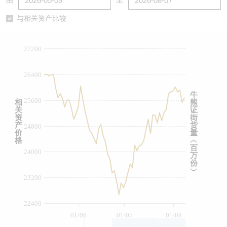
由
至
认股证/牛熊证日志
牛熊证到期结算价查找
中资ETFs溢价比较
与相关资产比较
认股证文件及公告
牛熊证分析仪
AH 股价对照
27200
认股证文件及公告 (瑞信)
牛熊证速算机
即市板块表现
26400
牛熊证文件及公告
ADR
牛
25600
相
熊
关
证
牛熊证文件及公告 (瑞信)
收市竞价变化
资
街
产
货
24800
价
量
格
︵
百
24000
万
份
︶
23200
22400
01/06
01/07
01/08