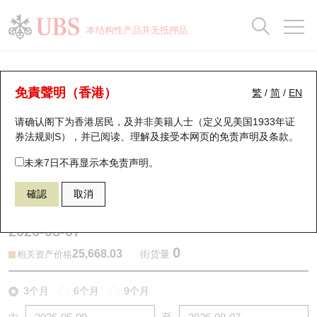
正股数据及市场统计
认股证分析仪
牛熊证分析仪
轮证市场统计
港股通资金流
瑞银轮证教室
认股证
牛熊证
本结构性产品并无抵押品
认股证搜寻
表现
图搜牛熊
表现
十大成交
港股通资金流
十大成交
瑞银轮证教室
牛熊证分析仪
瑞银认股证一览
街货统计
街货统计
十大升幅/跌幅
正股分析仪
持股比重
每月轮证大市专题
牛熊全景快搜
免責聲明（香港）
繁
/
简
/
EN
表现
街货统计
比较
请确认阁下为香港居民，及并非美籍人士（定义见美国1933年证
新发行瑞银认股证
比较
牛熊证搜寻
比较
十大认股证成交分布
二十大活跃股份
显示所有持股比重
轮证专栏
券法规则S），并已阅读、理解及接受本网页的
免责声明及条款
。
即将到期认股证
牛熊证街货分布图
十天股证占大市成交
恒指成份股
讲座及教育短片
55764 瑞银
牛证
未来7日不再显示本免责声明。
HSI 恒生指数
確認
取消
认股证到期结算价查找
正股牛熊证列表
资金流
国指成份股
认股证投资者教育
2026-08-07
认股证分析仪
新发行瑞银牛熊证
街货统计
科指成份股
牛熊证投资者教育
0
25,668.03
街货量
相关资产价格
认股证速算机
已收回牛熊证剩余价值
三十大平均引伸波幅
相关资产沽空
认股证牛熊证常问问题
3个月
6个月
9个月
引伸波幅比较图
即将到期牛熊证
业绩及经济日历