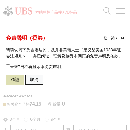
正股数据及市场统计
认股证分析仪
牛熊证分析仪
轮证市场统计
港股通资金流
瑞银轮证教室
认股证
牛熊证
本结构性产品并无抵押品
认股证搜寻
表现
图搜牛熊
表现
十大成交
港股通资金流
十大成交
瑞银轮证教室
牛熊证分析仪
瑞银认股证一览
街货统计
街货统计
十大升幅/跌幅
正股分析仪
持股比重
每月轮证大市专题
牛熊全景快搜
免責聲明（香港）
繁
/
简
/
EN
表现
街货统计
比较
请确认阁下为香港居民，及并非美籍人士（定义见美国1933年证
新发行瑞银认股证
比较
牛熊证搜寻
比较
十大认股证成交分布
二十大活跃股份
显示所有持股比重
轮证专栏
券法规则S），并已阅读、理解及接受本网页的
免责声明及条款
。
即将到期认股证
牛熊证街货分布图
十天股证占大市成交
恒指成份股
讲座及教育短片
55450 瑞银
牛证
未来7日不再显示本免责声明。
1299 友邦保险
確認
取消
认股证到期结算价查找
正股牛熊证列表
资金流
国指成份股
认股证投资者教育
2026-08-07
认股证分析仪
新发行瑞银牛熊证
街货统计
科指成份股
牛熊证投资者教育
0
74.15
街货量
相关资产价格
认股证速算机
已收回牛熊证剩余价值
三十大平均引伸波幅
相关资产沽空
认股证牛熊证常问问题
3个月
6个月
9个月
引伸波幅比较图
即将到期牛熊证
业绩及经济日历