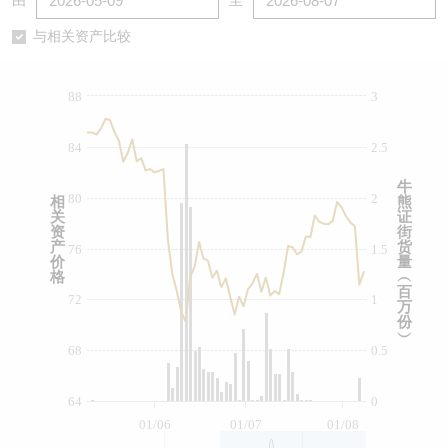
由
至
认股证/牛熊证日志
牛熊证到期结算价查找
中资ETFs溢价比较
与相关资产比较
认股证文件及公告
牛熊证分析仪
AH 股价对照
88
3
认股证文件及公告 (瑞信)
牛熊证速算机
即市板块表现
84
2.5
牛熊证文件及公告
ADR
牛
80
2
相
熊
关
证
牛熊证文件及公告 (瑞信)
收市竞价变化
资
街
产
货
76
1.5
价
量
格
︵
百
72
1
万
份
︶
68
0.5
64
0
01/06
01/07
01/08