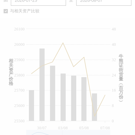
由
至
认股证/牛熊证日志
牛熊证到期结算价查找
中资ETFs溢价比较
与相关资产比较
认股证文件及公告
牛熊证分析仪
AH 股价对照
26100
48
认股证文件及公告 (瑞信)
牛熊证速算机
即市板块表现
26000
40
牛熊证文件及公告
ADR
牛
25900
32
相
熊
关
证
牛熊证文件及公告 (瑞信)
收市竞价变化
资
街
产
货
25800
24
价
量
格
︵
百
25700
16
万
份
︶
25600
8
25500
0
30/07
03/08
05/08
07/08