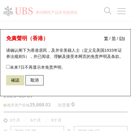
正股数据及市场统计
认股证分析仪
牛熊证分析仪
轮证市场统计
港股通资金流
瑞银轮证教室
认股证
牛熊证
本结构性产品并无抵押品
认股证搜寻
表现
图搜牛熊
表现
十大成交
港股通资金流
十大成交
瑞银轮证教室
牛熊证分析仪
瑞银认股证一览
街货统计
街货统计
十大升幅/跌幅
正股分析仪
持股比重
每月轮证大市专题
牛熊全景快搜
免責聲明（香港）
繁
/
简
/
EN
表现
街货统计
比较
请确认阁下为香港居民，及并非美籍人士（定义见美国1933年证
新发行瑞银认股证
比较
牛熊证搜寻
比较
十大认股证成交分布
二十大活跃股份
显示所有持股比重
轮证专栏
券法规则S），并已阅读、理解及接受本网页的
免责声明及条款
。
即将到期认股证
牛熊证街货分布图
十天股证占大市成交
恒指成份股
讲座及教育短片
67438 瑞银
牛证
未来7日不再显示本免责声明。
HSI 恒生指数
確認
取消
认股证到期结算价查找
正股牛熊证列表
资金流
国指成份股
认股证投资者教育
2026-08-07
认股证分析仪
新发行瑞银牛熊证
街货统计
科指成份股
牛熊证投资者教育
0
25,668.03
街货量
相关资产价格
认股证速算机
已收回牛熊证剩余价值
三十大平均引伸波幅
相关资产沽空
认股证牛熊证常问问题
3个月
6个月
9个月
引伸波幅比较图
即将到期牛熊证
业绩及经济日历