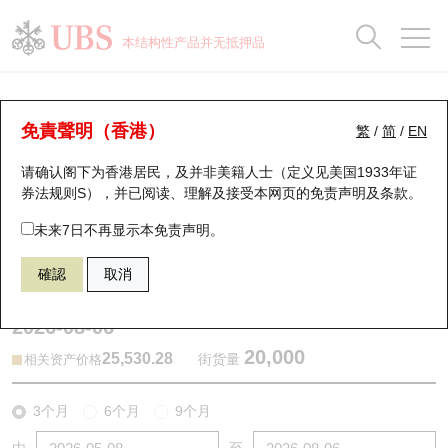
正股数据及市场统计
认股证分析仪
牛熊证分析仪
轮证市场统计
港股通资金流
瑞银轮证教室
认股证
牛熊证
本结构性产品并无抵押品
认股证搜寻
表现
图搜牛熊
表现
十大成交
港股通资金流
十大成交
瑞银轮证教室
牛熊证分析仪
瑞银认股证一览
街货统计
街货统计
十大升幅/跌幅
正股分析仪
持股比重
每月轮证大市专题
牛熊全景快搜
免責聲明（香港）
繁
/
简
/
EN
表现
街货统计
比较
请确认阁下为香港居民，及并非美籍人士（定义见美国1933年证
新发行瑞银认股证
比较
牛熊证搜寻
比较
十大认股证成交分布
二十大活跃股份
显示所有持股比重
轮证专栏
券法规则S），并已阅读、理解及接受本网页的
免责声明及条款
。
即将到期认股证
牛熊证街货分布图
十天股证占大市成交
恒指成份股
讲座及教育短片
54998 瑞银
牛证
未来7日不再显示本免责声明。
HSI 恒生指数
確認
取消
认股证到期结算价查找
正股牛熊证列表
资金流
国指成份股
认股证投资者教育
2026-08-06
认股证分析仪
新发行瑞银牛熊证
街货统计
科指成份股
牛熊证投资者教育
20,000
25,530.28
街货量
相关资产价格
认股证速算机
已收回牛熊证剩余价值
三十大平均引伸波幅
相关资产沽空
认股证牛熊证常问问题
3个月
6个月
9个月
引伸波幅比较图
即将到期牛熊证
业绩及经济日历