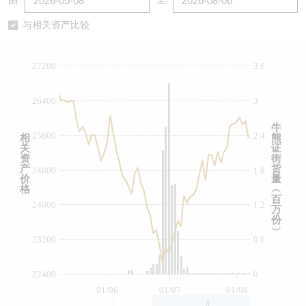
由
至
认股证/牛熊证日志
牛熊证到期结算价查找
中资ETFs溢价比较
与相关资产比较
认股证文件及公告
牛熊证分析仪
AH 股价对照
27200
3.6
认股证文件及公告 (瑞信)
牛熊证速算机
即市板块表现
26400
3
牛熊证文件及公告
ADR
牛
25600
2.4
相
熊
关
证
牛熊证文件及公告 (瑞信)
收市竞价变化
资
街
产
货
24800
1.8
价
量
格
︵
百
24000
1.2
万
份
︶
23200
0.6
22400
0
01/06
01/07
01/08