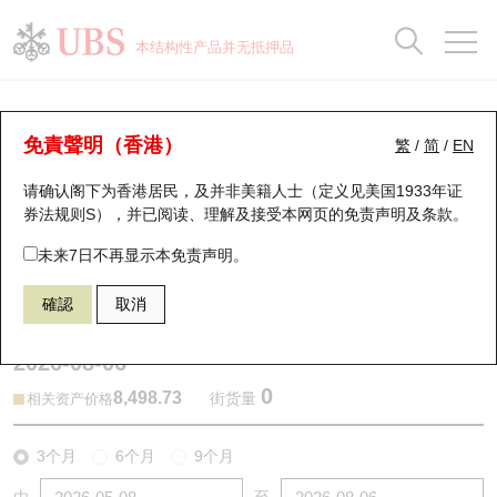
正股数据及市场统计
认股证分析仪
牛熊证分析仪
轮证市场统计
港股通资金流
瑞银轮证教室
认股证
牛熊证
本结构性产品并无抵押品
认股证搜寻
表现
图搜牛熊
表现
十大成交
港股通资金流
十大成交
瑞银轮证教室
牛熊证分析仪
瑞银认股证一览
街货统计
街货统计
十大升幅/跌幅
正股分析仪
持股比重
每月轮证大市专题
牛熊全景快搜
免責聲明（香港）
繁
/
简
/
EN
表现
街货统计
比较
请确认阁下为香港居民，及并非美籍人士（定义见美国1933年证
新发行瑞银认股证
比较
牛熊证搜寻
比较
十大认股证成交分布
二十大活跃股份
显示所有持股比重
轮证专栏
券法规则S），并已阅读、理解及接受本网页的
免责声明及条款
。
即将到期认股证
牛熊证街货分布图
十天股证占大市成交
恒指成份股
讲座及教育短片
54836 瑞银
熊证
未来7日不再显示本免责声明。
HSCE 国企指数
確認
取消
认股证到期结算价查找
正股牛熊证列表
资金流
国指成份股
认股证投资者教育
2026-08-06
认股证分析仪
新发行瑞银牛熊证
街货统计
科指成份股
牛熊证投资者教育
0
8,498.73
街货量
相关资产价格
认股证速算机
已收回牛熊证剩余价值
三十大平均引伸波幅
相关资产沽空
认股证牛熊证常问问题
3个月
6个月
9个月
引伸波幅比较图
即将到期牛熊证
业绩及经济日历