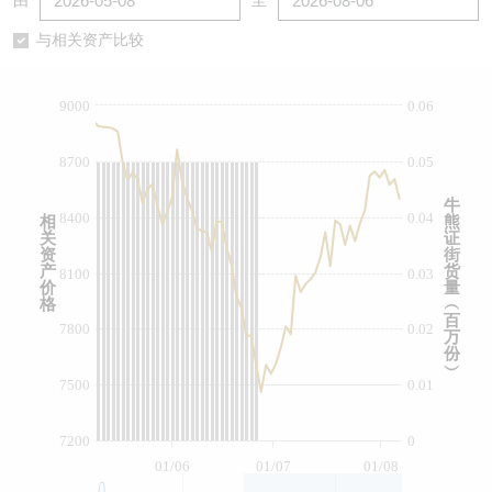
由
至
认股证/牛熊证日志
牛熊证到期结算价查找
中资ETFs溢价比较
与相关资产比较
认股证文件及公告
牛熊证分析仪
AH 股价对照
9000
0.06
认股证文件及公告 (瑞信)
牛熊证速算机
即市板块表现
8700
0.05
牛熊证文件及公告
ADR
牛
8400
0.04
相
熊
关
证
牛熊证文件及公告 (瑞信)
收市竞价变化
资
街
产
货
8100
0.03
价
量
格
︵
百
7800
0.02
万
份
︶
7500
0.01
7200
0
01/06
01/07
01/08