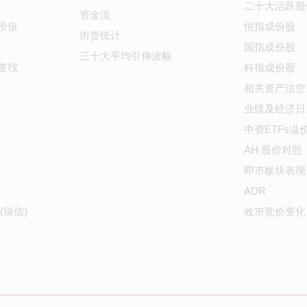
二十大活跃股
资金流
价值
恒指成份股
街货统计
国指成份股
三十大平均引伸波幅
查找
科指成份股
相关资产沽空
业绩及经济日
中资ETFs溢
AH 股价对照
即市板块表现
ADR
(瑞信)
收市竞价变化