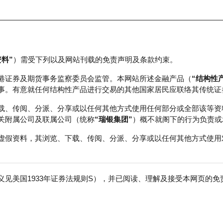
资料”
）需受下列以及网站刊载的免责声明及条款约束。
正股数据及市场统计
瑞银轮证教室
港证券及期货事务监察委员会监管。本网站所述金融产品（
“结构性
事。有意就任何结构性产品进行交易的其他国家居民应联络其传统证
载、传阅、分派、分享或以任何其他方式使用任何部分或全部该等资
关附属公司及联属公司（统称
“瑞银集团”
）概不就阁下的行为负责或
虚假资料，其浏览、下载、传阅、分派、分享或以任何其他方式使用
见美国1933年证券法规则S），并已阅读、理解及接受本网页的
免