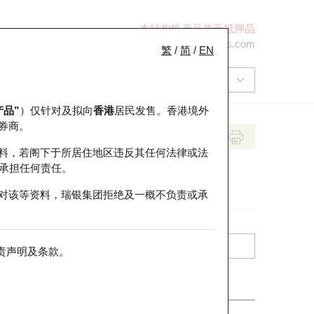
本结构性产品并无抵押品
+852 2971 6668
ol-hkwarrants@ubs.com
繁
/
简
/
EN
产品”
）仅针对及拟向
香港
居民发售。香港境外
券商。
料，若阁下于所居住地区违反其任何法律或法
承担任何责任。
对该等资料，瑞银集团拒绝及一概不负责或承
责声明及条款
。