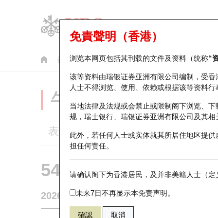
免責聲明（香港）
浏览本网页包括其刊载的文件及资料（统称
“
认股证
牛熊证
美股指数产品
轮证市场统计
该等资料由瑞银证券亚洲有限公司编制，受香
人士不得浏览、使用、依赖或根据该等资料行
牛熊证分析仪
当地法律及法规或会禁止或限制阁下浏览、下
规，瑞士银行、瑞银证券亚洲有限公司及其相
表现
街货统计
比较
此外，若任何人士或实体就其所居住地区提供
担任何责任。
54832 瑞银
熊证
请确认阁下为香港居民，及并非美籍人士（定义
3690 美团
未来7日不再显示本免责声明。
2026-08-07
0
相关资产价格
92.2
街货量
確認
取消