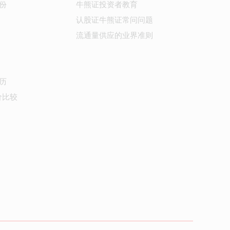
份
牛熊证投资者教育
认股证牛熊证常问问题
流通量供应的业界准则
历
价比较