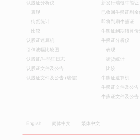
认股证分析仪
新发行瑞银牛熊证
表现
已收回牛熊证剩余
街货统计
即将到期牛熊证
比较
牛熊证到期结算价
认股证速算机
牛熊证分析仪
引伸波幅比较图
表现
认股证/牛熊证日志
街货统计
认股证文件及公告
比较
认股证文件及公告 (瑞信)
牛熊证速算机
牛熊证文件及公告
牛熊证文件及公告 
English
简体中文
繁体中文