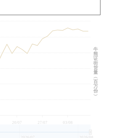
与相关资产比较
牛
熊
证
街
货
量
︵
百
万
份
︶
20/07
27/07
03/08
2026/07
2026/08