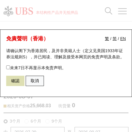
正股数据及市场统计
认股证分析仪
牛熊证分析仪
轮证市场统计
港股通资金流
瑞银轮证教室
认股证
牛熊证
本结构性产品并无抵押品
认股证搜寻
表现
图搜牛熊
表现
十大成交
港股通资金流
十大成交
瑞银轮证教室
牛熊证分析仪
瑞银认股证一览
街货统计
街货统计
十大升幅/跌幅
正股分析仪
持股比重
每月轮证大市专题
牛熊全景快搜
免責聲明（香港）
繁
/
简
/
EN
表现
街货统计
比较
请确认阁下为香港居民，及并非美籍人士（定义见美国1933年证
新发行瑞银认股证
比较
牛熊证搜寻
比较
十大认股证成交分布
二十大活跃股份
显示所有持股比重
轮证专栏
券法规则S），并已阅读、理解及接受本网页的
免责声明及条款
。
即将到期认股证
牛熊证街货分布图
十天股证占大市成交
恒指成份股
讲座及教育短片
67438 瑞银
牛证
未来7日不再显示本免责声明。
HSI 恒生指数
確認
取消
认股证到期结算价查找
正股牛熊证列表
资金流
国指成份股
认股证投资者教育
2026-08-07
认股证分析仪
新发行瑞银牛熊证
街货统计
科指成份股
牛熊证投资者教育
0
25,668.03
街货量
相关资产价格
认股证速算机
已收回牛熊证剩余价值
三十大平均引伸波幅
相关资产沽空
认股证牛熊证常问问题
3个月
6个月
9个月
引伸波幅比较图
即将到期牛熊证
业绩及经济日历