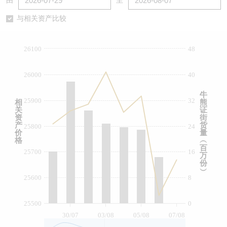
由
至
认股证/牛熊证日志
牛熊证到期结算价查找
中资ETFs溢价比较
与相关资产比较
认股证文件及公告
牛熊证分析仪
AH 股价对照
26100
48
认股证文件及公告 (瑞信)
牛熊证速算机
即市板块表现
26000
40
牛熊证文件及公告
ADR
牛
25900
32
相
熊
关
证
牛熊证文件及公告 (瑞信)
收市竞价变化
资
街
产
货
25800
24
价
量
格
︵
百
25700
16
万
份
︶
25600
8
25500
0
30/07
03/08
05/08
07/08