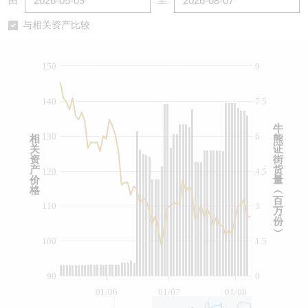
由
至
认股证/牛熊证日志
牛熊证到期结算价查找
中资ETFs溢价比较
与相关资产比较
认股证文件及公告
牛熊证分析仪
AH 股价对照
150
9
认股证文件及公告 (瑞信)
牛熊证速算机
即市板块表现
140
7.5
牛熊证文件及公告
ADR
牛
130
6
相
熊
关
证
牛熊证文件及公告 (瑞信)
收市竞价变化
资
街
产
货
120
4.5
价
量
格
︵
百
110
3
万
份
︶
100
1.5
90
0
01/06
01/07
01/08