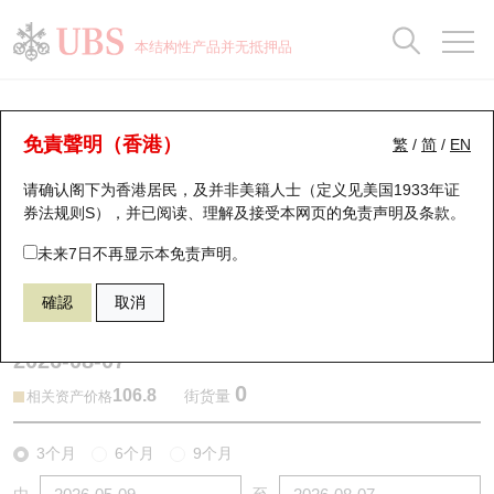
正股数据及市场统计
认股证分析仪
牛熊证分析仪
轮证市场统计
港股通资金流
瑞银轮证教室
认股证
牛熊证
本结构性产品并无抵押品
认股证搜寻
表现
图搜牛熊
表现
十大成交
港股通资金流
十大成交
瑞银轮证教室
牛熊证分析仪
瑞银认股证一览
街货统计
街货统计
十大升幅/跌幅
正股分析仪
持股比重
每月轮证大市专题
牛熊全景快搜
免責聲明（香港）
繁
/
简
/
EN
表现
街货统计
比较
请确认阁下为香港居民，及并非美籍人士（定义见美国1933年证
新发行瑞银认股证
比较
牛熊证搜寻
比较
十大认股证成交分布
二十大活跃股份
显示所有持股比重
轮证专栏
券法规则S），并已阅读、理解及接受本网页的
免责声明及条款
。
即将到期认股证
牛熊证街货分布图
十天股证占大市成交
恒指成份股
讲座及教育短片
54788 瑞银
牛证
未来7日不再显示本免责声明。
9888 百度股份有限公司
確認
取消
认股证到期结算价查找
正股牛熊证列表
资金流
国指成份股
认股证投资者教育
2026-08-07
认股证分析仪
新发行瑞银牛熊证
街货统计
科指成份股
牛熊证投资者教育
0
106.8
街货量
相关资产价格
认股证速算机
已收回牛熊证剩余价值
三十大平均引伸波幅
相关资产沽空
认股证牛熊证常问问题
3个月
6个月
9个月
引伸波幅比较图
即将到期牛熊证
业绩及经济日历