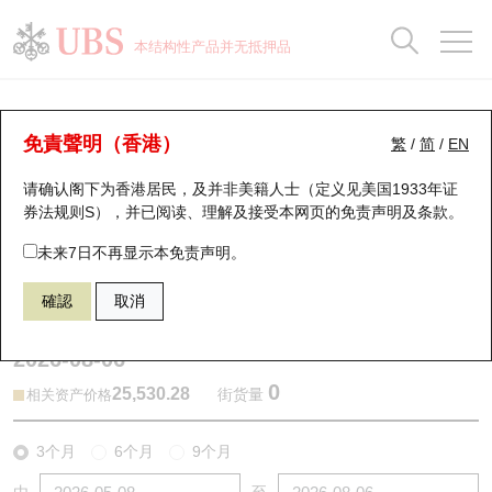
正股数据及市场统计
认股证分析仪
牛熊证分析仪
轮证市场统计
港股通资金流
瑞银轮证教室
认股证
牛熊证
本结构性产品并无抵押品
认股证搜寻
表现
图搜牛熊
表现
十大成交
港股通资金流
十大成交
瑞银轮证教室
牛熊证分析仪
瑞银认股证一览
街货统计
街货统计
十大升幅/跌幅
正股分析仪
持股比重
每月轮证大市专题
牛熊全景快搜
免責聲明（香港）
繁
/
简
/
EN
表现
街货统计
比较
请确认阁下为香港居民，及并非美籍人士（定义见美国1933年证
新发行瑞银认股证
比较
牛熊证搜寻
比较
十大认股证成交分布
二十大活跃股份
显示所有持股比重
轮证专栏
券法规则S），并已阅读、理解及接受本网页的
免责声明及条款
。
即将到期认股证
牛熊证街货分布图
十天股证占大市成交
恒指成份股
讲座及教育短片
54769 瑞银
熊证
未来7日不再显示本免责声明。
HSI 恒生指数
確認
取消
认股证到期结算价查找
正股牛熊证列表
资金流
国指成份股
认股证投资者教育
2026-08-06
认股证分析仪
新发行瑞银牛熊证
街货统计
科指成份股
牛熊证投资者教育
0
25,530.28
街货量
相关资产价格
认股证速算机
已收回牛熊证剩余价值
三十大平均引伸波幅
相关资产沽空
认股证牛熊证常问问题
3个月
6个月
9个月
引伸波幅比较图
即将到期牛熊证
业绩及经济日历