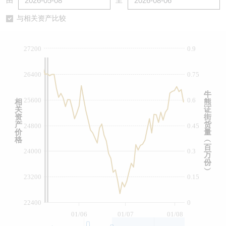
由
至
认股证/牛熊证日志
牛熊证到期结算价查找
中资ETFs溢价比较
与相关资产比较
认股证文件及公告
牛熊证分析仪
AH 股价对照
27200
0.9
认股证文件及公告 (瑞信)
牛熊证速算机
即市板块表现
26400
0.75
牛熊证文件及公告
ADR
牛
25600
0.6
相
熊
关
证
牛熊证文件及公告 (瑞信)
收市竞价变化
资
街
产
货
24800
0.45
价
量
格
︵
百
24000
0.3
万
份
︶
23200
0.15
22400
0
01/06
01/07
01/08