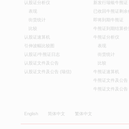
认股证分析仪
新发行瑞银牛熊证
表现
已收回牛熊证剩余
街货统计
即将到期牛熊证
比较
牛熊证到期结算价
认股证速算机
牛熊证分析仪
引伸波幅比较图
表现
认股证/牛熊证日志
街货统计
认股证文件及公告
比较
认股证文件及公告 (瑞信)
牛熊证速算机
牛熊证文件及公告
牛熊证文件及公告 
English
简体中文
繁体中文