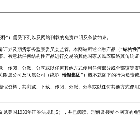
资料”
）需受下列以及网站刊载的免责声明及条款约束。
正股数据及市场统计
瑞银轮证教室
港证券及期货事务监察委员会监管。本网站所述金融产品（
“结构性
事。有意就任何结构性产品进行交易的其他国家居民应联络其传统证
载、传阅、分派、分享或以任何其他方式使用任何部分或全部该等资
关附属公司及联属公司（统称
“瑞银集团”
）概不就阁下的行为负责或
虚假资料，其浏览、下载、传阅、分派、分享或以任何其他方式使用
见美国1933年证券法规则S），并已阅读、理解及接受本网页的
股
免