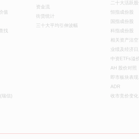
二十大活跃股
资金流
价值
恒指成份股
街货统计
国指成份股
三十大平均引伸波幅
查找
科指成份股
相关资产沽空
业绩及经济日
中资ETFs溢
AH 股价对照
即市板块表现
ADR
(瑞信)
收市竞价变化