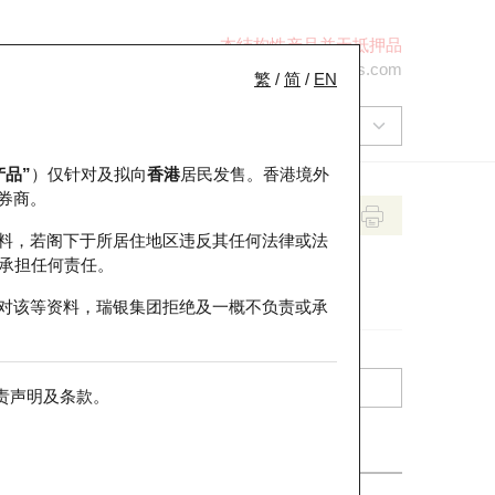
本结构性产品并无抵押品
+852 2971 6668
ol-hkwarrants@ubs.com
繁
/
简
/
EN
产品”
）仅针对及拟向
香港
居民发售。香港境外
券商。
料，若阁下于所居住地区违反其任何法律或法
承担任何责任。
对该等资料，瑞银集团拒绝及一概不负责或承
责声明及条款
。