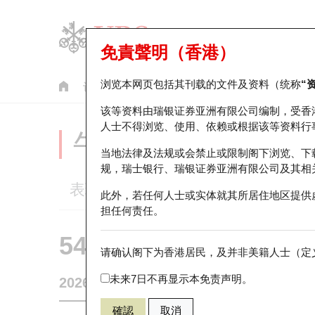
免責聲明（香港）
浏览本网页包括其刊载的文件及资料（统称
“
认股证
牛熊证
美股指数产品
轮证市场统计
该等资料由瑞银证券亚洲有限公司编制，受香
人士不得浏览、使用、依赖或根据该等资料行
牛熊证分析仪
当地法律及法规或会禁止或限制阁下浏览、下
规，瑞士银行、瑞银证券亚洲有限公司及其相
表现
街货统计
比较
此外，若任何人士或实体就其所居住地区提供
担任何责任。
54583 瑞银
牛证
请确认阁下为香港居民，及并非美籍人士（定义
0005 汇丰控
未来7日不再显示本免责声明。
2026-08-07
0
相关资产价格
161.2
街货量
確認
取消