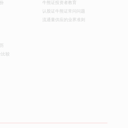
份
牛熊证投资者教育
认股证牛熊证常问问题
流通量供应的业界准则
历
价比较