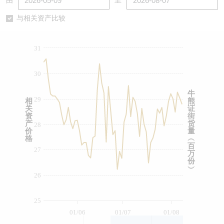
由
至
认股证/牛熊证日志
牛熊证到期结算价查找
中资ETFs溢价比较
与相关资产比较
认股证文件及公告
牛熊证分析仪
AH 股价对照
31
认股证文件及公告 (瑞信)
牛熊证速算机
即市板块表现
30
牛熊证文件及公告
ADR
牛
29
相
熊
关
证
牛熊证文件及公告 (瑞信)
收市竞价变化
资
街
产
货
28
价
量
格
︵
百
27
万
份
︶
26
25
01/06
01/07
01/08