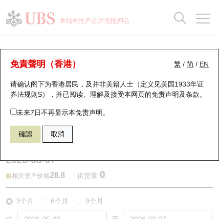
正股数据及市场统计
认股证分析仪
牛熊证分析仪
轮证市场统计
港股通资金流
瑞银轮证教室
认股证
牛熊证
本结构性产品并无抵押品
认股证搜寻
表现
图搜牛熊
表现
十大成交
港股通资金流
十大成交
瑞银轮证教室
牛熊证分析仪
瑞银认股证一览
街货统计
街货统计
十大升幅/跌幅
正股分析仪
持股比重
每月轮证大市专题
牛熊全景快搜
免責聲明（香港）
繁
/
简
/
EN
表现
街货统计
比较
请确认阁下为香港居民，及并非美籍人士（定义见美国1933年证
新发行瑞银认股证
比较
牛熊证搜寻
比较
十大认股证成交分布
二十大活跃股份
显示所有持股比重
轮证专栏
券法规则S），并已阅读、理解及接受本网页的
免责声明及条款
。
即将到期认股证
牛熊证街货分布图
十天股证占大市成交
恒指成份股
讲座及教育短片
54485 瑞银
牛证
未来7日不再显示本免责声明。
2628 中国人寿
確認
取消
认股证到期结算价查找
正股牛熊证列表
资金流
国指成份股
认股证投资者教育
2026-08-07
认股证分析仪
新发行瑞银牛熊证
街货统计
科指成份股
牛熊证投资者教育
0
28.8
街货量
相关资产价格
认股证速算机
已收回牛熊证剩余价值
三十大平均引伸波幅
相关资产沽空
认股证牛熊证常问问题
3个月
6个月
9个月
引伸波幅比较图
即将到期牛熊证
业绩及经济日历