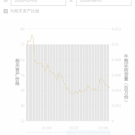
由
至
认股证/牛熊证日志
牛熊证到期结算价查找
中资ETFs溢价比较
与相关资产比较
认股证文件及公告
牛熊证分析仪
AH 股价对照
80
0.012
认股证文件及公告 (瑞信)
牛熊证速算机
即市板块表现
72
0.01
牛熊证文件及公告
ADR
牛
64
0.008
相
熊
关
证
牛熊证文件及公告 (瑞信)
收市竞价变化
资
街
产
货
56
0.006
价
量
格
︵
百
48
0.004
万
份
︶
40
0.002
32
0
01/06
01/07
01/08