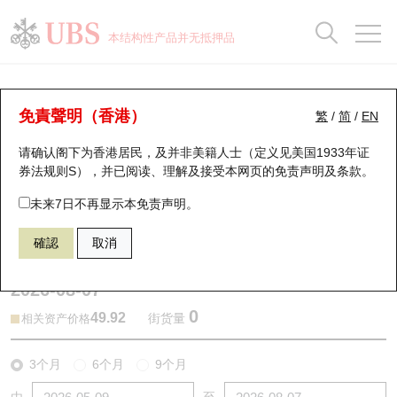
正股数据及市场统计
认股证分析仪
牛熊证分析仪
轮证市场统计
港股通资金流
瑞银轮证教室
认股证
牛熊证
本结构性产品并无抵押品
认股证搜寻
表现
图搜牛熊
表现
十大成交
港股通资金流
十大成交
瑞银轮证教室
牛熊证分析仪
瑞银认股证一览
街货统计
街货统计
十大升幅/跌幅
正股分析仪
持股比重
每月轮证大市专题
牛熊全景快搜
免責聲明（香港）
繁
/
简
/
EN
表现
街货统计
比较
请确认阁下为香港居民，及并非美籍人士（定义见美国1933年证
新发行瑞银认股证
比较
牛熊证搜寻
比较
十大认股证成交分布
二十大活跃股份
显示所有持股比重
轮证专栏
券法规则S），并已阅读、理解及接受本网页的
免责声明及条款
。
即将到期认股证
牛熊证街货分布图
十天股证占大市成交
恒指成份股
讲座及教育短片
53094 瑞银
熊证
未来7日不再显示本免责声明。
2015 理想汽车－Ｗ
確認
取消
认股证到期结算价查找
正股牛熊证列表
资金流
国指成份股
认股证投资者教育
2026-08-07
认股证分析仪
新发行瑞银牛熊证
街货统计
科指成份股
牛熊证投资者教育
0
49.92
街货量
相关资产价格
认股证速算机
已收回牛熊证剩余价值
三十大平均引伸波幅
相关资产沽空
认股证牛熊证常问问题
3个月
6个月
9个月
引伸波幅比较图
即将到期牛熊证
业绩及经济日历