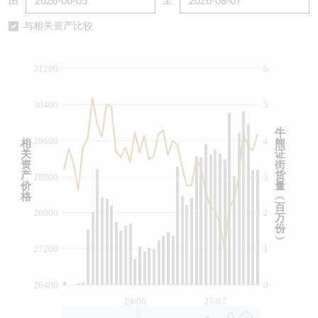
由
至
认股证/牛熊证日志
牛熊证到期结算价查找
中资ETFs溢价比较
与相关资产比较
认股证文件及公告
牛熊证分析仪
AH 股价对照
31200
6
认股证文件及公告 (瑞信)
牛熊证速算机
即市板块表现
30400
5
牛熊证文件及公告
ADR
牛
29600
4
相
熊
关
证
牛熊证文件及公告 (瑞信)
收市竞价变化
资
街
产
货
28800
3
价
量
格
︵
百
28000
2
万
份
︶
27200
1
26400
0
29/06
27/07