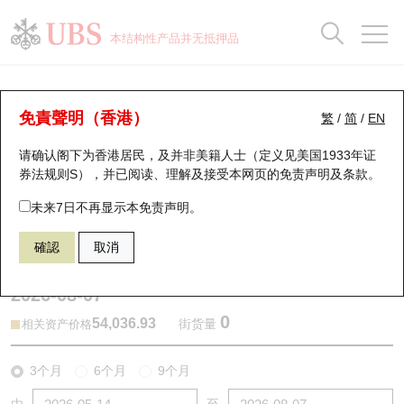
正股数据及市场统计
认股证分析仪
牛熊证分析仪
轮证市场统计
港股通资金流
瑞银轮证教室
认股证
牛熊证
本结构性产品并无抵押品
认股证搜寻
表现
图搜牛熊
表现
十大成交
港股通资金流
十大成交
瑞银轮证教室
牛熊证分析仪
瑞银认股证一览
街货统计
街货统计
十大升幅/跌幅
正股分析仪
持股比重
每月轮证大市专题
牛熊全景快搜
免責聲明（香港）
繁
/
简
/
EN
表现
街货统计
比较
请确认阁下为香港居民，及并非美籍人士（定义见美国1933年证
新发行瑞银认股证
比较
牛熊证搜寻
比较
十大认股证成交分布
二十大活跃股份
显示所有持股比重
轮证专栏
券法规则S），并已阅读、理解及接受本网页的
免责声明及条款
。
即将到期认股证
牛熊证街货分布图
十天股证占大市成交
恒指成份股
讲座及教育短片
49617 瑞银
牛证
未来7日不再显示本免责声明。
DJI 道琼斯指数
確認
取消
认股证到期结算价查找
正股牛熊证列表
资金流
国指成份股
认股证投资者教育
2026-08-07
认股证分析仪
新发行瑞银牛熊证
街货统计
科指成份股
牛熊证投资者教育
0
54,036.93
街货量
相关资产价格
认股证速算机
已收回牛熊证剩余价值
三十大平均引伸波幅
相关资产沽空
认股证牛熊证常问问题
3个月
6个月
9个月
引伸波幅比较图
即将到期牛熊证
业绩及经济日历