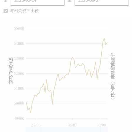
由
至
认股证/牛熊证日志
牛熊证到期结算价查找
中资ETFs溢价比较
与相关资产比较
认股证文件及公告
牛熊证分析仪
AH 股价对照
55000
认股证文件及公告 (瑞信)
牛熊证速算机
即市板块表现
54000
牛熊证文件及公告
ADR
牛
53000
相
熊
关
证
牛熊证文件及公告 (瑞信)
收市竞价变化
资
街
产
货
52000
价
量
格
︵
百
51000
万
份
︶
50000
49000
25/05
06/07
03/08