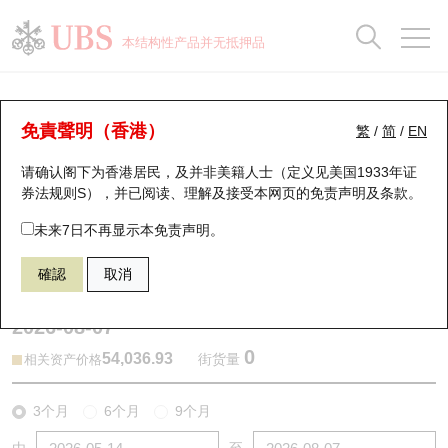
正股数据及市场统计
认股证分析仪
牛熊证分析仪
轮证市场统计
港股通资金流
瑞银轮证教室
认股证
牛熊证
本结构性产品并无抵押品
认股证搜寻
表现
图搜牛熊
表现
十大成交
港股通资金流
十大成交
瑞银轮证教室
牛熊证分析仪
瑞银认股证一览
街货统计
街货统计
十大升幅/跌幅
正股分析仪
持股比重
每月轮证大市专题
牛熊全景快搜
免責聲明（香港）
繁
/
简
/
EN
表现
街货统计
比较
请确认阁下为香港居民，及并非美籍人士（定义见美国1933年证
新发行瑞银认股证
比较
牛熊证搜寻
比较
十大认股证成交分布
二十大活跃股份
显示所有持股比重
轮证专栏
券法规则S），并已阅读、理解及接受本网页的
免责声明及条款
。
即将到期认股证
牛熊证街货分布图
十天股证占大市成交
恒指成份股
讲座及教育短片
49616 瑞银
牛证
未来7日不再显示本免责声明。
DJI 道琼斯指数
確認
取消
认股证到期结算价查找
正股牛熊证列表
资金流
国指成份股
认股证投资者教育
2026-08-07
认股证分析仪
新发行瑞银牛熊证
街货统计
科指成份股
牛熊证投资者教育
0
54,036.93
街货量
相关资产价格
认股证速算机
已收回牛熊证剩余价值
三十大平均引伸波幅
相关资产沽空
认股证牛熊证常问问题
3个月
6个月
9个月
引伸波幅比较图
即将到期牛熊证
业绩及经济日历