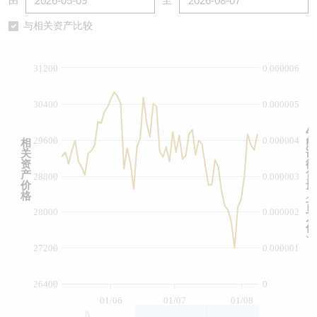
由
至
认股证/牛熊证日志
牛熊证到期结算价查找
中资ETFs溢价比较
与相关资产比较
认股证文件及公告
牛熊证分析仪
AH 股价对照
31200
0.000006
认股证文件及公告 (瑞信)
牛熊证速算机
即市板块表现
30400
0.000005
牛熊证文件及公告
ADR
牛
29600
0.000004
相
熊
关
证
牛熊证文件及公告 (瑞信)
收市竞价变化
资
街
产
货
28800
0.000003
价
量
格
︵
百
28000
0.000002
万
份
︶
27200
0.000001
26400
0
01/06
01/07
01/08