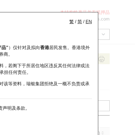
本结构性产品并无抵押品
+852 2971 6668
ol-hkwarrants@ubs.com
繁
/
简
/
EN
产品”
）仅针对及拟向
香港
居民发售。香港境外
券商。
料，若阁下于所居住地区违反其任何法律或法
承担任何责任。
对该等资料，瑞银集团拒绝及一概不负责或承
责声明及条款
。
实际杠杆 (倍)
到期日 (年-月-日)