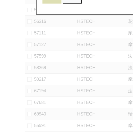
55175
HSTECH
摩
56316
HSTECH
花
57111
HSTECH
摩
57127
HSTECH
摩
57599
HSTECH
法
58369
HSTECH
法
59217
HSTECH
摩
67194
HSTECH
法
67681
HSTECH
摩
69940
HSTECH
瑞
55991
HSTECH
摩