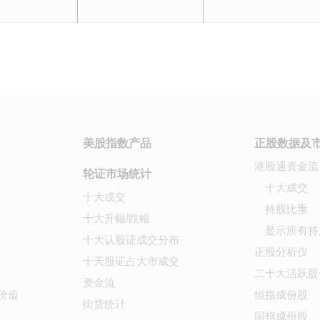
美股指数产品
正股数据及
港股通资金流
轮证市场统计
十大成交
十大成交
持股比重
十大升幅/跌幅
显示所有持
十大认股证成交分布
正股分析仪
十天股证占大市成交
二十大活跃股
资金流
价值
恒指成份股
街货统计
国指成份股