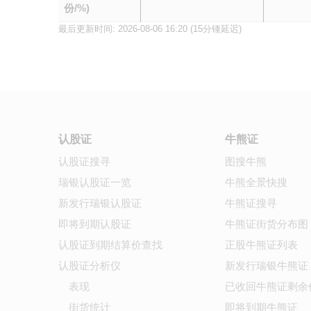
份/%)
最后更新时间:
2026-08-06 16:20
(15分锺延迟)
认股证
牛熊证
认股证搜寻
图搜牛熊
瑞银认股证一览
牛熊全景快搜
新发行瑞银认股证
牛熊证搜寻
即将到期认股证
牛熊证街货分布图
认股证到期结算价查找
正股牛熊证列表
认股证分析仪
新发行瑞银牛熊证
表现
已收回牛熊证剩余
街货统计
即将到期牛熊证