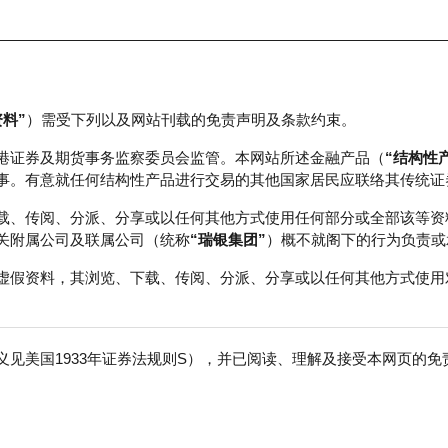
资料”
）需受下列以及网站刊载的免责声明及条款约束。
正股数据及市场统计
瑞银轮证教室
港证券及期货事务监察委员会监管。本网站所述金融产品（
“结构性
事。有意就任何结构性产品进行交易的其他国家居民应联络其传统证
载、传阅、分派、分享或以任何其他方式使用任何部分或全部该等资
关附属公司及联属公司（统称
“瑞银集团”
）概不就阁下的行为负责或
虚假资料，其浏览、下载、传阅、分派、分享或以任何其他方式使用
见美国1933年证券法规则S），并已阅读、理解及接受本网页的
恒生科技指数
免
行商
行使价
收回价