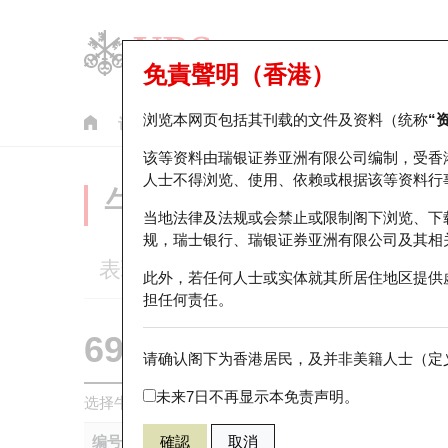
免責聲明（香港）
浏览本网页包括其刊载的文件及资料（统称
“
认股证
牛熊证
美股指数产品
轮证市场统计
该等资料由瑞银证券亚洲有限公司编制，受香
人士不得浏览、使用、依赖或根据该等资料行
牛熊证分析仪
当地法律及法规或会禁止或限制阁下浏览、下
规，瑞士银行、瑞银证券亚洲有限公司及其相
表现
街货统计
比较
此外，若任何人士或实体就其所居住地区提供
担任何责任。
69945 瑞银
熊证
请确认阁下为香港居民，及并非美籍人士（定义
HSTECH 
未来7日不再显示本免责声明。
选择牛熊证作比较 *你可以选择最多
五
只牛熊证
编号
確認
取消
相关资产
发