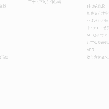
三十大平均引伸波幅
查找
科指成份股
相关资产沽空
业绩及经济日
中资ETFs溢
AH 股价对照
即市板块表现
ADR
(瑞信)
收市竞价变化