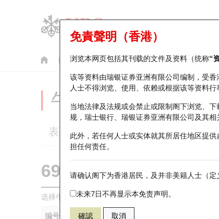
免責聲明（香港）
浏览本网页包括其刊载的文件及资料（统称
“
认股证
牛熊证
美股指数产品
轮证市场统计
该等资料由瑞银证券亚洲有限公司编制，受香
人士不得浏览、使用、依赖或根据该等资料行
牛熊证分析仪
当地法律及法规或会禁止或限制阁下浏览、下
规，瑞士银行、瑞银证券亚洲有限公司及其相
表现
街货统计
比较
此外，若任何人士或实体就其所居住地区提供
担任何责任。
69933 瑞银
牛证
请确认阁下为香港居民，及并非美籍人士（定义
1299 友邦保
未来7日不再显示本免责声明。
选择牛熊证作比较 *你可以选择最多
五
只牛熊证
编号
確認
取消
相关资产
发