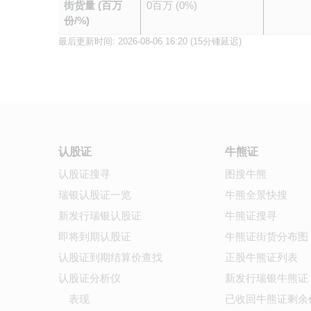
街货量 (百万
0百万 (0%)
份/%)
最后更新时间:
2026-08-06 16:20
(15分锺延迟)
认股证
牛熊证
认股证搜寻
图搜牛熊
瑞银认股证一览
牛熊全景快搜
新发行瑞银认股证
牛熊证搜寻
即将到期认股证
牛熊证街货分布图
认股证到期结算价查找
正股牛熊证列表
认股证分析仪
新发行瑞银牛熊证
表现
已收回牛熊证剩余