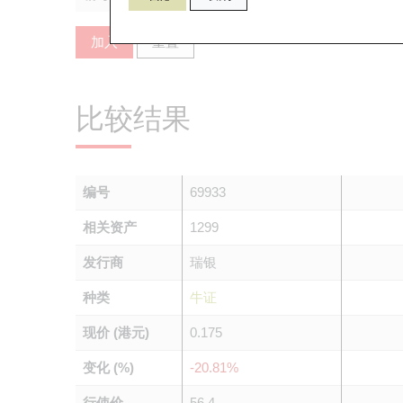
加入
重置
比较结果
编号
69933
相关资产
1299
发行商
瑞银
种类
牛证
现价 (港元)
0.175
变化 (%)
-20.81%
行使价
56.4