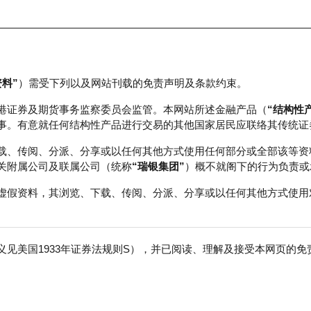
资料”
）需受下列以及网站刊载的免责声明及条款约束。
正股数据及市场统计
瑞银轮证教室
港证券及期货事务监察委员会监管。本网站所述金融产品（
“结构性
事。有意就任何结构性产品进行交易的其他国家居民应联络其传统证
载、传阅、分派、分享或以任何其他方式使用任何部分或全部该等资
关附属公司及联属公司（统称
“瑞银集团”
）概不就阁下的行为负责或
虚假资料，其浏览、下载、传阅、分派、分享或以任何其他方式使用
见美国1933年证券法规则S），并已阅读、理解及接受本网页的
险
免
行商
行使价
收回价