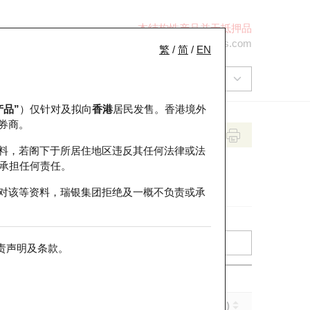
本结构性产品并无抵押品
+852 2971 6668
ol-hkwarrants@ubs.com
繁
/
简
/
EN
产品”
）仅针对及拟向
香港
居民发售。香港境外
券商。
料，若阁下于所居住地区违反其任何法律或法
承担任何责任。
对该等资料，瑞银集团拒绝及一概不负责或承
责声明及条款
。
实际杠杆 (倍)
到期日 (年-月-日)