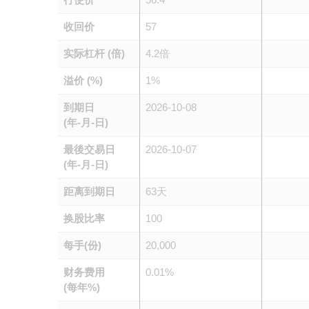
收回价
57
实际杠杆 (倍)
4.2倍
溢价 (%)
1%
到期日
2026-10-08
(年-月-日)
最後交易日
2026-10-07
(年-月-日)
距离到期日
63天
换股比率
100
每手(份)
20,000
财务费用
0.01%
(每年%)