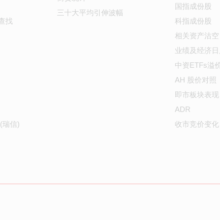
国指成份股
三十大平均引伸波幅
查找
科指成份股
相关资产沽空
业绩及经济日
中资ETFs溢
AH 股价对照
即市板块表现
ADR
(瑞信)
收市竞价变化